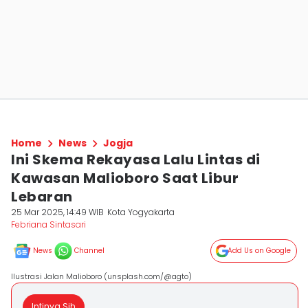
Home
News
Jogja
Ini Skema Rekayasa Lalu Lintas di
Kawasan Malioboro Saat Libur
Lebaran
25 Mar 2025, 14:49 WIB
Kota Yogyakarta
Febriana Sintasari
News
Channel
Add Us on Google
Ilustrasi Jalan Malioboro (unsplash.com/@agto)
Intinya Sih