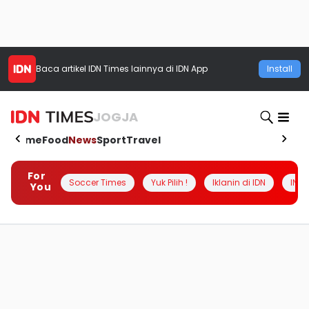
Baca artikel
IDN Times
lainnya di IDN App
Install
JOGJA
Home
Food
News
Sport
Travel
For
Soccer Times
Yuk Pilih !
Iklanin di IDN
INSI
You