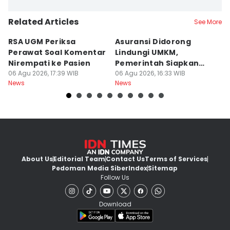
Related Articles
See More
RSA UGM Periksa
Asuransi Didorong
P
Perawat Soal Komentar
Lindungi UMKM,
N
Nirempati ke Pasien
Pemerintah Siapkan
M
06 Agu 2026, 17:39 WIB
Ekosistem Pendukung
06 Agu 2026, 16:33 WIB
06
News
News
Ne
About Us
Editorial Team
Contact Us
Terms of Services
Pedoman Media Siber
Index
Sitemap
Follow Us
Download