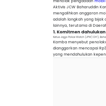
menolak pengadaan
mobil
Aktivis JCW Baharuddin K
mengalihkan anggaran mob
adalah langkah yang bijak 
lainnya, terutama di Daera
1. Komitmen dahulukan
Ketua Jogja Police Watch (JPW) DIY), Ba
Kamba menyebut penolaka
dianggarkan mencapai Rp3
yang mendahulukan kepen