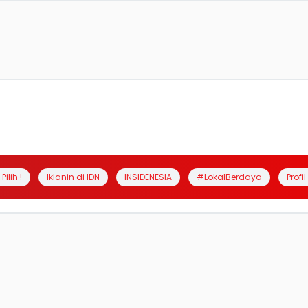
Pilih !
Iklanin di IDN
INSIDENESIA
#LokalBerdaya
Profi