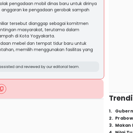
lak pengadaan mobil dinas baru untuk dirinya
an anggaran ke pengadaan gerobak sampah
iliar tersebut dianggap sebagai komitmen
ntingan masyarakat, terutama dalam
mpah di Kota Yogyakarta.
daan mebel dan tempat tidur baru untuk
ntahan, memilih menggunakan fasilitas yang
ssisted and reviewed by our editorial team.
Trendi
1
.
Gubern
2
.
Prabow
3
.
Makan B
4
.
Nilai T