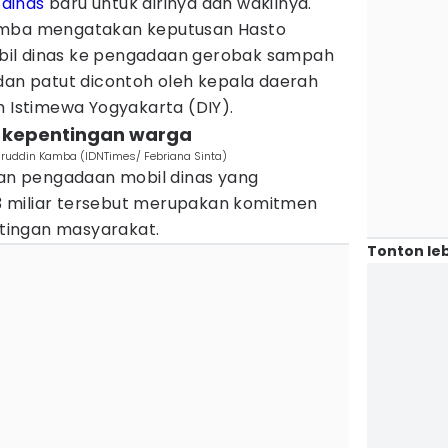
 dinas
baru untuk dirinya dan wakilnya.
amba mengatakan keputusan Hasto
il dinas ke pengadaan gerobak sampah
dan patut dicontoh oleh kepala daerah
h Istimewa Yogyakarta (DIY).
 kepentingan warga
haruddin Kamba (IDNTimes/ Febriana Sinta)
n pengadaan mobil dinas yang
 miliar tersebut merupakan komitmen
tingan masyarakat.
Tonton leb