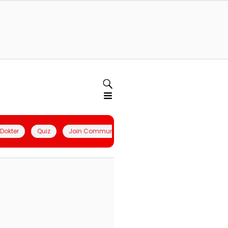
l Dokter
Quiz
Join Community