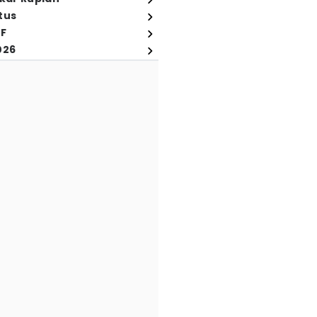
tus
FF
026