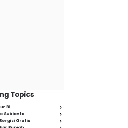
ng Topics
ur BI
o Subianto
ergizi Gratis
ukar Rupiah