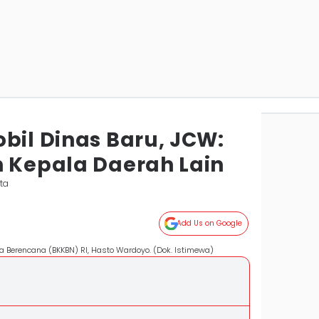
bil Dinas Baru, JCW:
h Kepala Daerah Lain
ta
Add Us on Google
 Berencana (BKKBN) RI, Hasto Wardoyo. (Dok. Istimewa)