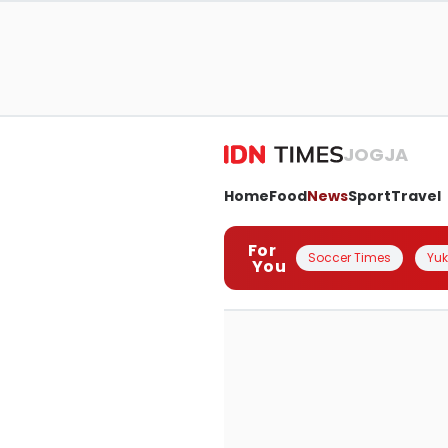
JOGJA
Home
Food
News
Sport
Travel
For
Soccer Times
Yuk 
You