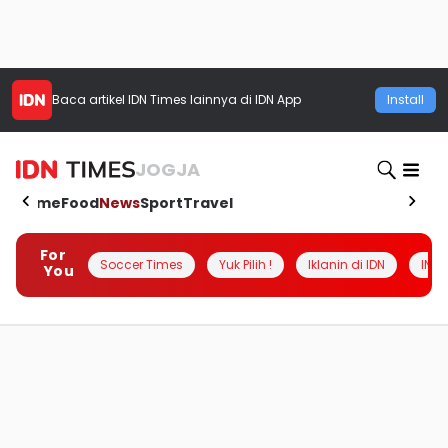
Baca artikel
IDN Times
lainnya di IDN App
Install
JOGJA
Home
Food
News
Sport
Travel
For
Soccer Times
Yuk Pilih !
Iklanin di IDN
INSI
You