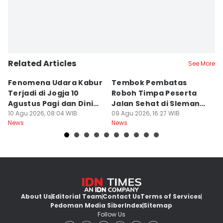
Related Articles
See More
Fenomena Udara Kabur
Tembok Pembatas
F
Terjadi di Jogja 10
Roboh Timpa Peserta
Ad
Agustus Pagi dan Dini
Jalan Sehat di Sleman,
D
Hari
10 Agu 2026, 08:04 WIB
10 Orang Luka
09 Agu 2026, 16:27 WIB
J
09
News
News
Ne
About Us
Editorial Team
Contact Us
Terms of Services
Pedoman Media Siber
Index
Sitemap
Follow Us