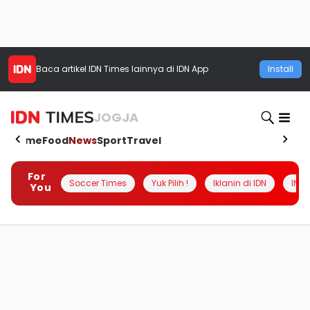
Baca artikel
IDN Times
lainnya di IDN App
Install
JOGJA
Home
Food
News
Sport
Travel
For
Soccer Times
Yuk Pilih !
Iklanin di IDN
INSI
You