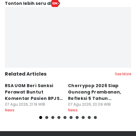
Tonton lebih seru di
Related Articles
See More
RSA UGM Beri Sanksi
Cherrypop 2026 Siap
K
Perawat Buntut
Guncang Prambanan,
K
Komentar Pasien BPJS
Refleksi 5 Tahun
B
di Medsos
07 Agu 2026, 21:19 WIB
Perjalanan
07 Agu 2026, 20:09 WIB
J
07
News
News
Ne