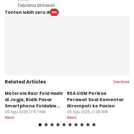
Febriana Sintasari
Tonton lebih seru di
Related Articles
See More
Motorola Razr Fold Hadir
RSA UGM Periksa
A
di Jogja, Bidik Pasar
Perawat Soal Komentar
L
Smartphone Foldable
Nirempati ke Pasien
P
Premium
06 Agu 2026, 17:57 WIB
06 Agu 2026, 17:39 WIB
E
06
News
News
Ne