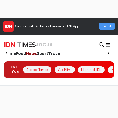
Baca artikel
IDN Times
lainnya di IDN App
Install
JOGJA
Home
Food
News
Sport
Travel
For
Soccer Times
Yuk Pilih !
Iklanin di IDN
INSI
You