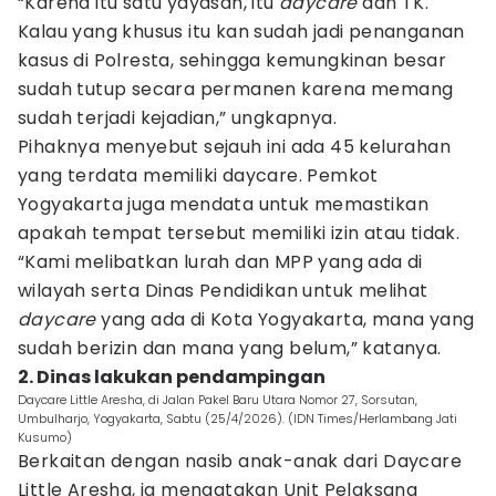
“Karena itu satu yayasan, itu
daycare
dan TK.
Kalau yang khusus itu kan sudah jadi penanganan
kasus di Polresta, sehingga kemungkinan besar
sudah tutup secara permanen karena memang
sudah terjadi kejadian,” ungkapnya.
Pihaknya menyebut sejauh ini ada 45 kelurahan
yang terdata memiliki daycare. Pemkot
Yogyakarta juga mendata untuk memastikan
apakah tempat tersebut memiliki izin atau tidak.
“Kami melibatkan lurah dan MPP yang ada di
wilayah serta Dinas Pendidikan untuk melihat
daycare
yang ada di Kota Yogyakarta, mana yang
sudah berizin dan mana yang belum,” katanya.
2. Dinas lakukan pendampingan
Daycare Little Aresha, di Jalan Pakel Baru Utara Nomor 27, Sorsutan,
Umbulharjo, Yogyakarta, Sabtu (25/4/2026). (IDN Times/Herlambang Jati
Kusumo)
Berkaitan dengan nasib anak-anak dari Daycare
Little Aresha, ia mengatakan Unit Pelaksana