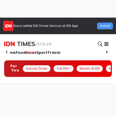
Baca artikel
IDN Times
lainnya di IDN App
Install
JOGJA
Home
Food
News
Sport
Travel
For
Soccer Times
Yuk Pilih !
Iklanin di IDN
INSI
You