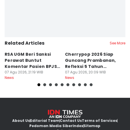
Related Articles
See More
RSA UGM Beri Sanksi
Cherrypop 2026 Siap
K
Perawat Buntut
Guncang Prambanan,
K
Komentar Pasien BPJS
Refleksi 5 Tahun
B
di Medsos
07 Agu 2026, 21:19 WIB
Perjalanan
07 Agu 2026, 20:09 WIB
J
07
News
News
Ne
About Us
Editorial Team
Contact Us
Terms of Services
Pedoman Media Siber
Index
Sitemap