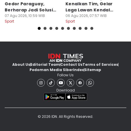
Gedor Paraguay,
Kenalkan Tim, Gelar
S
Berharap Jadi Solusi
Laga Lawan Kendal
D
Minimnya Pencetak Gol
07 Agu 2026, 10:59 WIB
Tornado FC
06 Agu 2026, 07:57 WIB
P
05
Sport
Sport
Sp
About Us
Editorial Team
Contact Us
Terms of Services
Pedoman Media Siber
Index
Sitemap
Follow Us
Download
© 2026 IDN. All Rights Reserved.