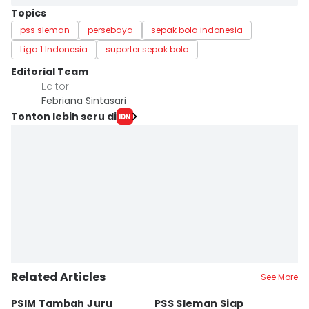
Topics
pss sleman
persebaya
sepak bola indonesia
Liga 1 Indonesia
suporter sepak bola
Editorial Team
Editor
Febriana Sintasari
Tonton lebih seru di
Related Articles
See More
PSIM Tambah Juru
PSS Sleman Siap
D