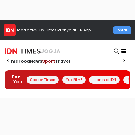
Baca artikel
IDN Times
lainnya di IDN App
Install
JOGJA
Home
Food
News
Sport
Travel
For
Soccer Times
Yuk Pilih !
Iklanin di IDN
INSI
You