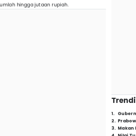
mlah hingga jutaan rupiah.
Trendi
1
.
Gubern
2
.
Prabow
3
.
Makan B
4
.
Nilai T