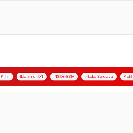
Pilih !
Iklanin di IDN
INSIDENESIA
#LokalBerdaya
Profi