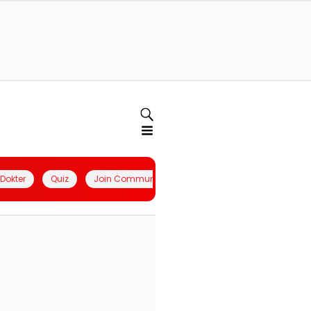
l Dokter
Quiz
Join Community