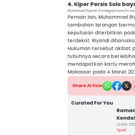
4. Kiper Persis Solo ba
Muhamad Riyandi (instagram.com/m.riya
Pemain lain, Muhammad Riy
tambahan larangan bermai
keputusan diterbitkan pad
terdekat. Riyandi diharus
Hukuman tersebut akibat 
tubuhnya secara berlebiha
mendapatkan kartu merah 
Makassar pada 4 Maret 20
Share Article
Curated For You
Ramada
Kendal
12 Mar 202
Sport