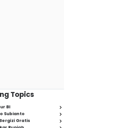
ng Topics
ur BI
o Subianto
ergizi Gratis
ukar Rupiah