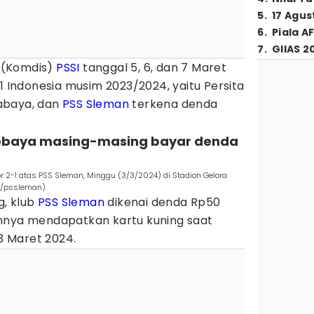
5
.
17 Agus
6
.
Piala A
7
.
GIIAS 2
n (Komdis)
PSSI
tanggal 5, 6, dan 7 Maret
 1 Indonesia musim 2023/2024, yaitu Persita
abaya, dan
PSS Sleman
terkena denda
sebaya masing-masing bayar denda
2-1 atas PSS Sleman, Minggu (3/3/2024) di Stadion Gelora
m/pssleman)
g, klub
PSS Sleman
dikenai denda Rp50
nnya mendapatkan kartu kuning saat
3 Maret 2024.