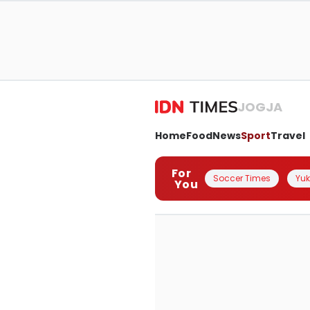
JOGJA
Home
Food
News
Sport
Travel
For
Soccer Times
Yuk 
You