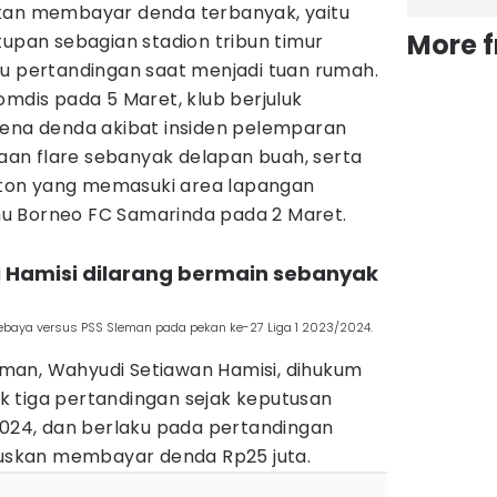
kan membayar denda terbanyak, yaitu
More 
tupan sebagian stadion tribun timur
tu pertandingan saat menjadi tuan rumah.
omdis pada 5 Maret, klub berjuluk
kena denda akibat insiden pelemparan
an flare sebanyak delapan buah, serta
ton yang memasuki area lapangan
u Borneo FC Samarinda pada 2 Maret.
i Hamisi dilarang bermain sebanyak
sebaya versus PSS Sleman pada pekan ke-27 Liga 1 2023/2024.
man, Wahyudi Setiawan Hamisi, dihukum
 tiga pertandingan sejak keputusan
2024, dan berlaku pada pertandingan
aruskan membayar denda Rp25 juta.