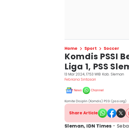
Home
Sport
Soccer
Komdis PSSI B
Liga 1, PSS Sl
13 Mar 2024, 17:53 WIB
Kab. Sleman
Febriana Sintasari
News
Channel
Komite Disiplin (Komdis) PSSI (pssi.org)
Share Article
Sleman, IDN Times
- Seban