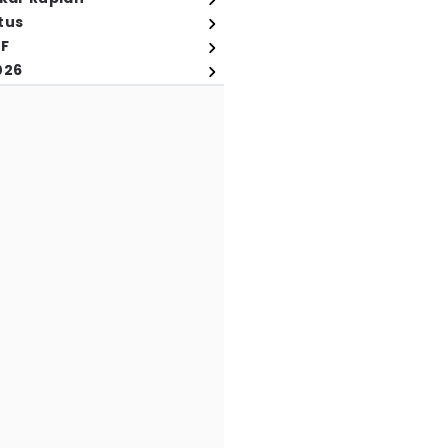
tus
FF
026