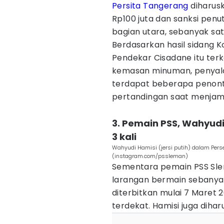
Persita Tangerang
diharus
Rp100 juta dan sanksi penu
bagian utara, sebanyak sa
Berdasarkan hasil sidang K
Pendekar Cisadane itu ter
kemasan minuman, penyala
terdapat beberapa penon
pertandingan saat menjam
3. Pemain PSS, Wahyud
3 kali
Wahyudi Hamisi (jersi putih) dalam Per
(instagram.com/pssleman)
Sementara pemain PSS Sle
larangan bermain sebanyak
diterbitkan mulai 7 Maret 
terdekat. Hamisi juga dih