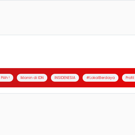
Pilih !
Iklanin di IDN
INSIDENESIA
#LokalBerdaya
Profi