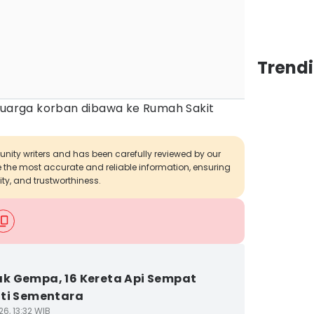
Trend
eluarga korban dibawa ke Rumah Sakit
munity writers and has been carefully reviewed by our
de the most accurate and reliable information, ensuring
ity, and trustworthiness.
 Gempa, 16 Kereta Api Sempat
ti Sementara
6, 13:32 WIB