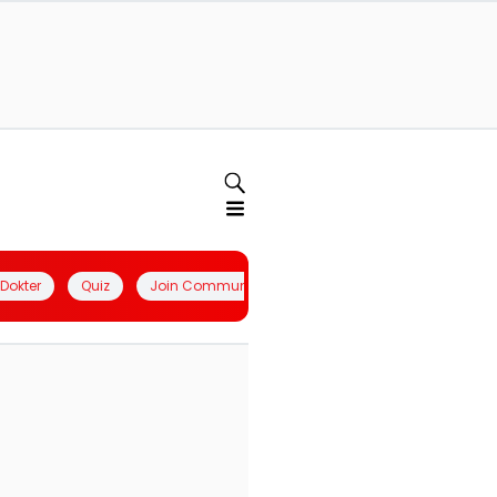
l Dokter
Quiz
Join Community