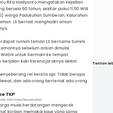
 Iptu Rita Hadiyanto mengatakan kejadian
g berusia 60 tahun, sekitar pukul 11.00 WIB
70) warga Padukuhan Sumberan, Kalurahan
ihan. LS berniat menghadiri arisan
nya.
 terdapat rumah teman LS bernama Sumini.
 temannya sebelum arisan dimulai.
 Watini untuk bermain ke tempat
berjalan kaki karena jaraknya dekat.
Tonton leb
menyeberang rel kereta api. Tidak berapa
 lewat, dan ada orang berteriak ada orang
ke TKP
iyanto. (IDN Times/Daruwaskita)
warga mulai berdatangan mengecek
elihat korban memakai kaus yang sama