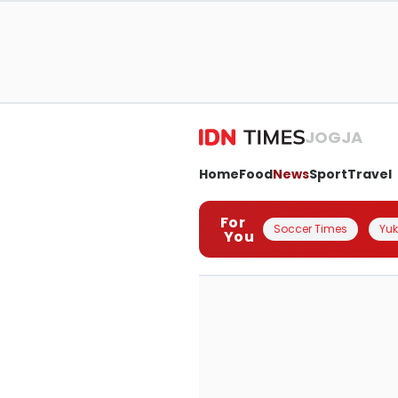
JOGJA
Home
Food
News
Sport
Travel
For
Soccer Times
Yuk 
You