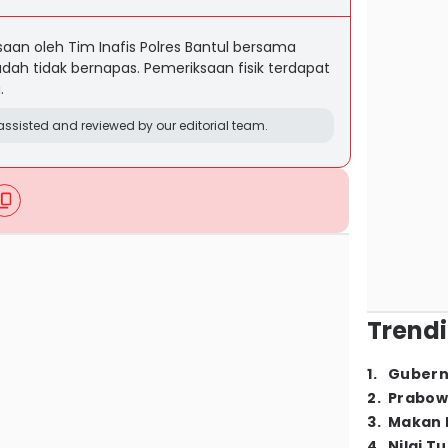
saan oleh Tim Inafis Polres Bantul bersama
dah tidak bernapas. Pemeriksaan fisik terdapat
.
ssisted and reviewed by our editorial team.
Trendi
1
.
Gubern
2
.
Prabow
3
.
Makan B
4
.
Nilai T