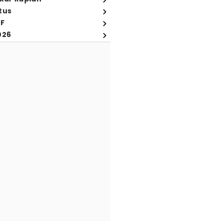
tus
FF
026