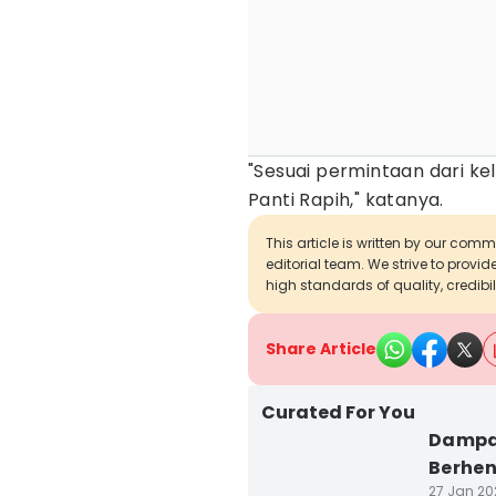
‎"Sesuai permintaan dari k
Panti Rapih," katanya.
This article is written by our com
editorial team. We strive to provi
high standards of quality, credibil
Share Article
Curated For You
Dampak
Berhen
27 Jan 202