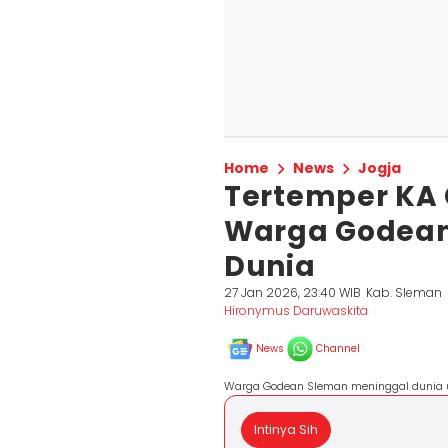
Home
News
Jogja
Tertemper KA
Warga Godean
Dunia
27 Jan 2026, 23:40 WIB
Kab. Sleman
Hironymus Daruwaskita
News
Channel
Warga Godean Sleman meninggal dunia usai
Intinya Sih