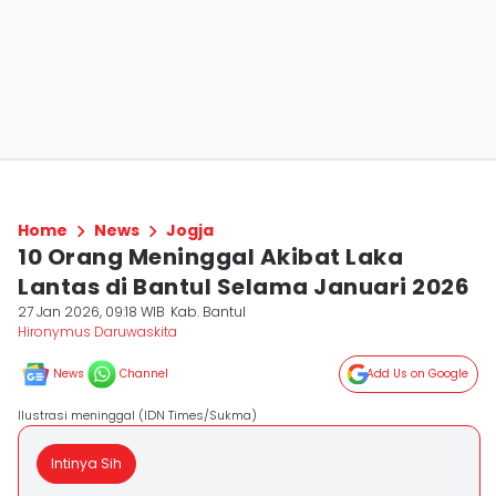
Home
News
Jogja
10 Orang Meninggal Akibat Laka
Lantas di Bantul Selama Januari 2026
27 Jan 2026, 09:18 WIB
Kab. Bantul
Hironymus Daruwaskita
News
Channel
Add Us on Google
Ilustrasi meninggal (IDN Times/Sukma)
Intinya Sih