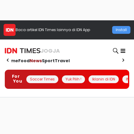
Baca artikel
IDN Times
lainnya di IDN App
Install
JOGJA
Home
Food
News
Sport
Travel
For
Soccer Times
Yuk Pilih !
Iklanin di IDN
INSI
You