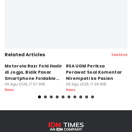
Related Articles
See More
Motorola Razr Fold Hadir
RSA UGM Periksa
A
di Jogja, Bidik Pasar
Perawat Soal Komentar
L
Smartphone Foldable
Nirempati ke Pasien
P
Premium
06 Agu 2026, 17:57 WIB
06 Agu 2026, 17:39 WIB
E
06
News
News
Ne