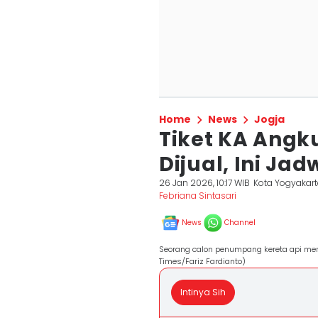
Home
News
Jogja
Tiket KA Angk
Dijual, Ini Ja
26 Jan 2026, 10:17 WIB
Kota Yogyakar
Febriana Sintasari
News
Channel
Seorang calon penumpang kereta api meme
Times/Fariz Fardianto)
Intinya Sih