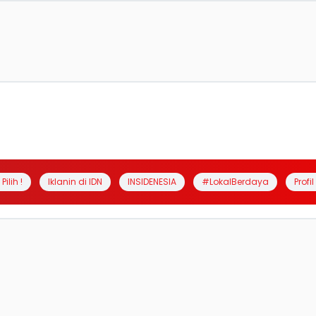
Pilih !
Iklanin di IDN
INSIDENESIA
#LokalBerdaya
Profi