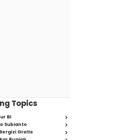
ng Topics
ur BI
o Subianto
ergizi Gratis
ukar Rupiah