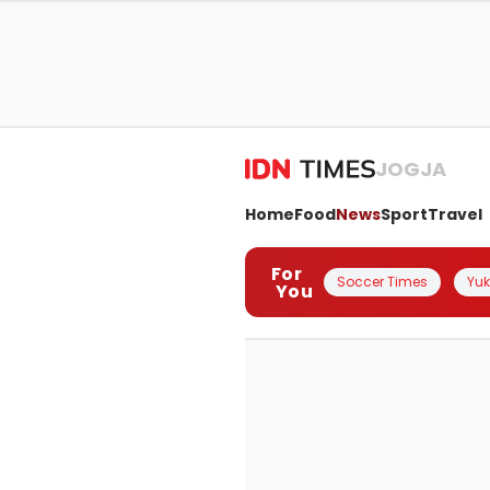
JOGJA
Home
Food
News
Sport
Travel
For
Soccer Times
Yuk 
You