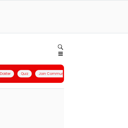
l Dokter
Quiz
Join Community