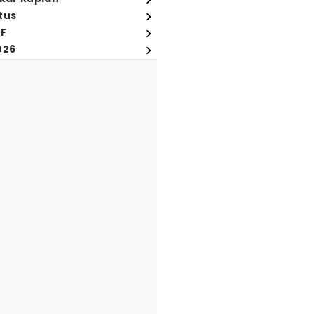
tus
FF
026