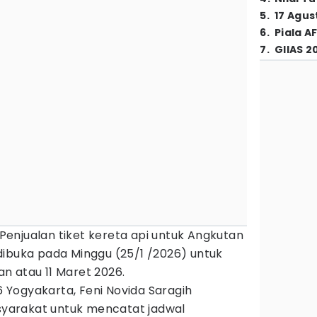
5
.
17 Agus
6
.
Piala A
7
.
GIIAS 2
 Penjualan tiket kereta api untuk Angkutan
dibuka pada Minggu (25/1 /2026) untuk
n atau 11 Maret 2026.
Yogyakarta, Feni Novida Saragih
yarakat untuk mencatat jadwal