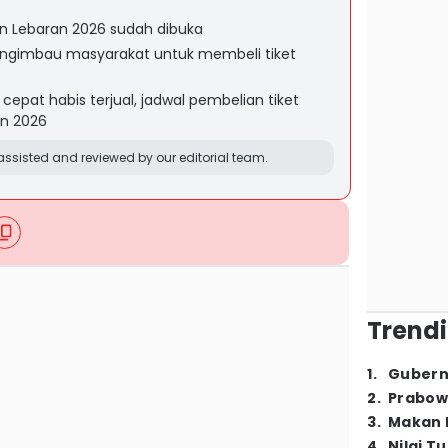
an Lebaran 2026 sudah dibuka
ngimbau masyarakat untuk membeli tiket
 cepat habis terjual, jadwal pembelian tiket
an 2026
ssisted and reviewed by our editorial team.
Trendi
1
.
Gubern
2
.
Prabow
3
.
Makan B
4
.
Nilai T