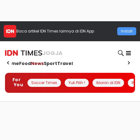
Baca artikel
IDN Times
lainnya di IDN App
Install
JOGJA
Home
Food
News
Sport
Travel
For
Soccer Times
Yuk Pilih !
Iklanin di IDN
INSI
You