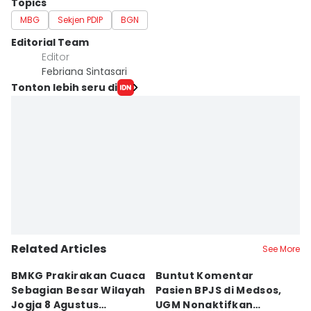
Topics
MBG
Sekjen PDIP
BGN
Editorial Team
Editor
Febriana Sintasari
Tonton lebih seru di
Related Articles
See More
BMKG Prakirakan Cuaca
Buntut Komentar
Sr
Sebagian Besar Wilayah
Pasien BPJS di Medsos,
Ti
Jogja 8 Agustus
UGM Nonaktifkan
P