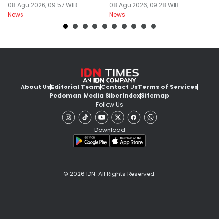
Berawan
08 Agu 2026, 09:57 WIB
Dokter PPDS
08 Agu 2026, 09:28 WIB
J
08
News
News
Ne
About Us
Editorial Team
Contact Us
Terms of Services
Pedoman Media Siber
Index
Sitemap
Follow Us
Download
© 2026 IDN. All Rights Reserved.