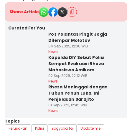
Share Article
Curated For You
Pos Polantas Pingit Jogja
Dilempar Molotov
04 Sep 2025, 12:36 WIB
News
Kapolda DIY Sebut Polisi
Sempat Evakuasi Rheza
Mahasiswa Amikom
02 Sep 2025, 22:12 WIB
News
Rheza Meninggal dengan
Tubuh Penuh Luka, Ini
Penjelasan Sardjito
01 Sep 2025, 12:45 WIB
News
Topics
Perusakan
Polisi
Yogyakarta
Update me