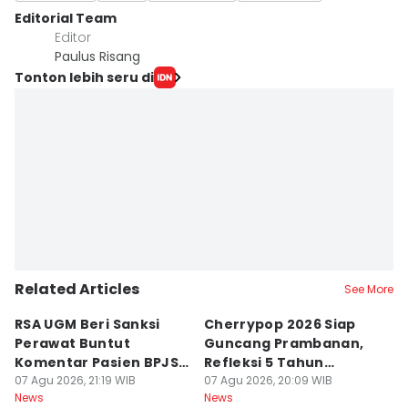
Editorial Team
Editor
Paulus Risang
Tonton lebih seru di
Related Articles
See More
RSA UGM Beri Sanksi
Cherrypop 2026 Siap
K
Perawat Buntut
Guncang Prambanan,
K
Komentar Pasien BPJS
Refleksi 5 Tahun
B
di Medsos
07 Agu 2026, 21:19 WIB
Perjalanan
07 Agu 2026, 20:09 WIB
J
07
News
News
Ne