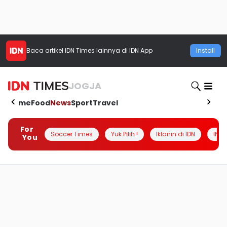
Baca artikel
IDN Times
lainnya di IDN App
Install
JOGJA
Home
Food
News
Sport
Travel
For
Soccer Times
Yuk Pilih !
Iklanin di IDN
INSI
You