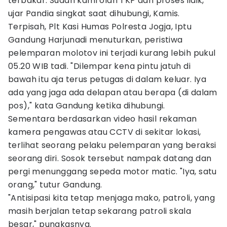
terbakar. Sudah kami olah TKP dan proses lidik,"
ujar Pandia singkat saat dihubungi, Kamis.
Terpisah, Plt Kasi Humas Polresta Jogja, Iptu
Gandung Harjunadi menuturkan, peristiwa
pelemparan molotov ini terjadi kurang lebih pukul
05.20 WIB tadi. "Dilempar kena pintu jatuh di
bawah itu aja terus petugas di dalam keluar. Iya
ada yang jaga ada delapan atau berapa (di dalam
pos)," kata Gandung ketika dihubungi.
Sementara berdasarkan video hasil rekaman
kamera pengawas atau CCTV di sekitar lokasi,
terlihat seorang pelaku pelemparan yang beraksi
seorang diri. Sosok tersebut nampak datang dan
pergi menunggang sepeda motor matic. "Iya, satu
orang," tutur Gandung.
"Antisipasi kita tetap menjaga mako, patroli, yang
masih berjalan tetap sekarang patroli skala
besar," pungkasnya.