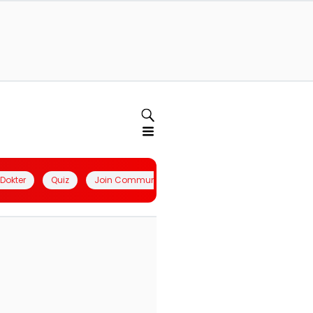
l Dokter
Quiz
Join Community