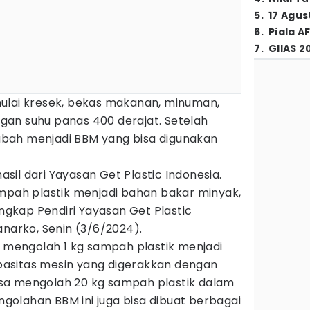
5
.
17 Agus
6
.
Piala A
7
.
GIIAS 2
ulai kresek, bekas makanan, minuman,
an suhu panas 400 derajat. Setelah
bah menjadi BBM yang bisa digunakan
hasil dari Yayasan Get Plastic Indonesia.
ampah plastik menjadi bahan bakar minyak,
ungkap Pendiri Yayasan Get Plastic
anarko, Senin (3/6/2024).
t mengolah 1 kg sampah plastik menjadi
Kapasitas mesin yang digerakkan dengan
 bisa mengolah 20 kg sampah plastik dalam
engolahan BBM ini juga bisa dibuat berbagai