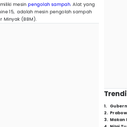
miliki mesin
pengolah sampah
. Alat yang
chine 15, adalah mesin pengolah sampah
ar Minyak (BBM).
Trendi
1
.
Gubern
2
.
Prabow
3
.
Makan B
4
.
Nilai T