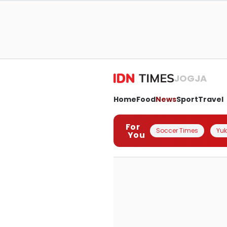
JOGJA
Home
Food
News
Sport
Travel
For
Soccer Times
Yuk 
You