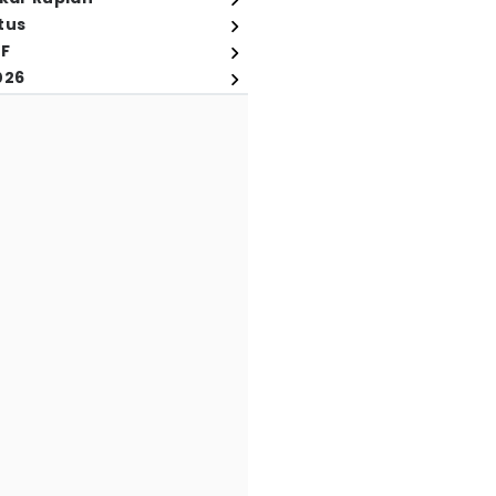
tus
FF
026