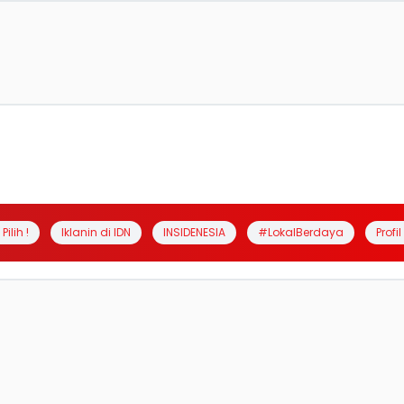
Pilih !
Iklanin di IDN
INSIDENESIA
#LokalBerdaya
Profi