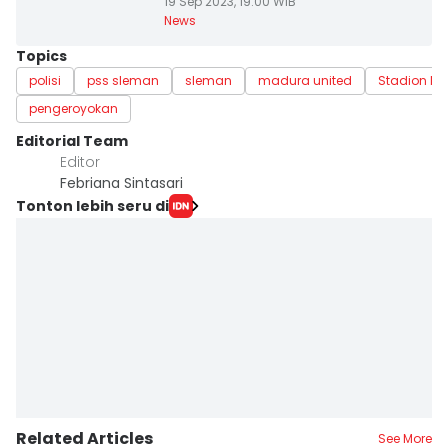
19 Sep 2023, 19:00 WIB
News
Topics
polisi
pss sleman
sleman
madura united
Stadion M
pengeroyokan
Editorial Team
Editor
Febriana Sintasari
Tonton lebih seru di
Related Articles
See More