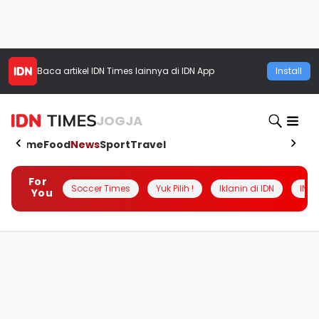
Baca artikel
IDN Times
lainnya di IDN App
Install
JOGJA
Home
Food
News
Sport
Travel
For
Soccer Times
Yuk Pilih !
Iklanin di IDN
INSI
You