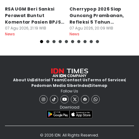
RSA UGM Beri Sanksi
Cherrypop 2026 Siap
K
Perawat Buntut
Guncang Prambanan,
K
Komentar Pasien BPJS
Refleksi 5 Tahun
B
di Medsos
07 Agu 2026, 21:19 WIB
Perjalanan
07 Agu 2026, 20:09 WIB
J
07
News
News
Ne
About Us
Editorial Team
Contact Us
Terms of Services
Pedoman Media Siber
Index
Sitemap
Follow Us
Download
© 2026 IDN. All Rights Reserved.