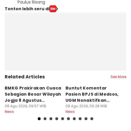
Paulus Risang
Tonton lebih seru di
Related Articles
See More
BMKG Prakirakan Cuaca
Buntut Komentar
Sr
Sebagian Besar Wilayah
Pasien BPJS di Medsos,
Ti
Jogja 8 Agustus
UGM Nonaktifkan
P
Berawan
08 Agu 2026, 09:57 WIB
Dokter PPDS
08 Agu 2026, 09:28 WIB
J
08
News
News
Ne