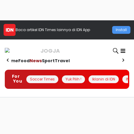
Baca artikel
IDN Times
lainnya di IDN App
Install
JOGJA
Home
Food
News
Sport
Travel
For
Soccer Times
Yuk Pilih !
Iklanin di IDN
INSI
You