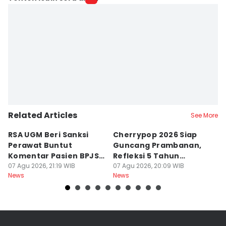
Related Articles
See More
RSA UGM Beri Sanksi
Cherrypop 2026 Siap
K
Perawat Buntut
Guncang Prambanan,
K
Komentar Pasien BPJS
Refleksi 5 Tahun
B
di Medsos
07 Agu 2026, 21:19 WIB
Perjalanan
07 Agu 2026, 20:09 WIB
J
07
News
News
Ne