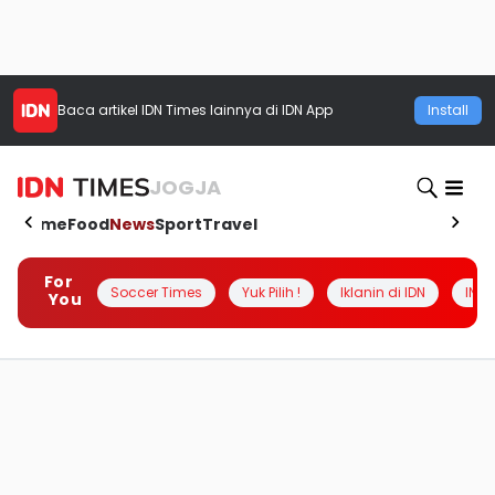
Baca artikel
IDN Times
lainnya di IDN App
Install
JOGJA
Home
Food
News
Sport
Travel
For
Soccer Times
Yuk Pilih !
Iklanin di IDN
INSI
You