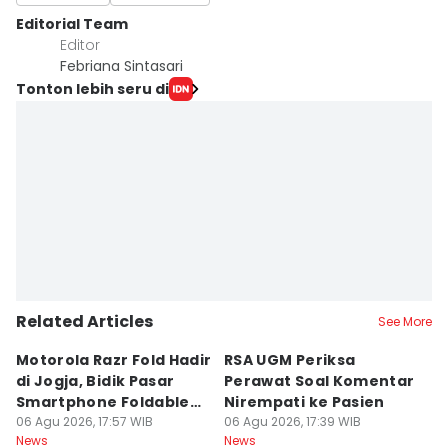
Editorial Team
Editor
Febriana Sintasari
Tonton lebih seru di
Related Articles
See More
Motorola Razr Fold Hadir
RSA UGM Periksa
A
di Jogja, Bidik Pasar
Perawat Soal Komentar
L
Smartphone Foldable
Nirempati ke Pasien
P
Premium
06 Agu 2026, 17:57 WIB
06 Agu 2026, 17:39 WIB
E
06
News
News
Ne