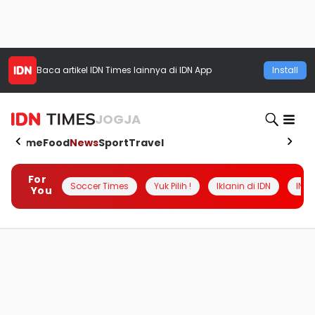
Baca artikel
IDN Times
lainnya di IDN App
Install
JOGJA
Home
Food
News
Sport
Travel
For
Soccer Times
Yuk Pilih !
Iklanin di IDN
INSI
You