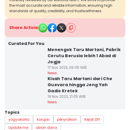
the most accurate and reliable information, ensuring high
standards of quality, credibility, and trustworthiness.
Share Article
Curated For You
Menengok Taru Martani, Pabrik
Cerutu Berusia lebih 1 Abad di
Jogja
17 Nov 2023, 06:05 WIB
News
Kisah Taru Martani dari Che
Guevara hingga Jeng Yah
Gadis Kretek
19 Nov 2023, 21:05 WIB
News
Topics
yogyakarta
korupsi
penyidikan
Kejati DIY
Update me
aliran dana