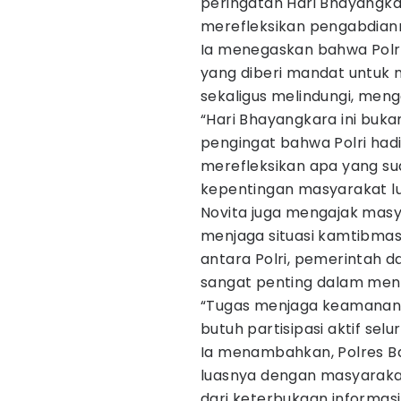
peringatan Hari Bhayangka
merefleksikan pengabdian
Ia menegaskan bahwa Polri
yang diberi mandat untuk
sekaligus melindungi, men
“Hari Bhayangkara ini buka
pengingat bahwa Polri hadi
merefleksikan apa yang su
kepentingan masyarakat lua
Novita juga mengajak masy
menjaga situasi kamtibmas 
antara Polri, pemerintah 
sangat penting dalam mene
“Tugas menjaga keamanan b
butuh partisipasi aktif se
Ia menambahkan, Polres B
luasnya dengan masyarakat
dari keterbukaan informas