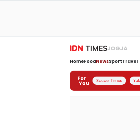
JOGJA
Home
Food
News
Sport
Travel
For
Soccer Times
Yuk 
You