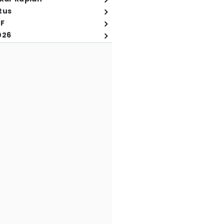
tus
FF
026