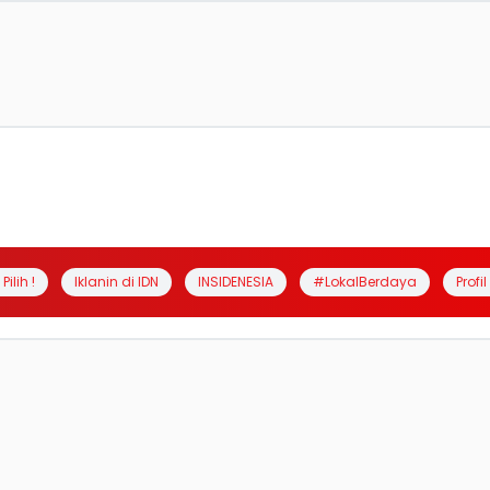
Pilih !
Iklanin di IDN
INSIDENESIA
#LokalBerdaya
Profi