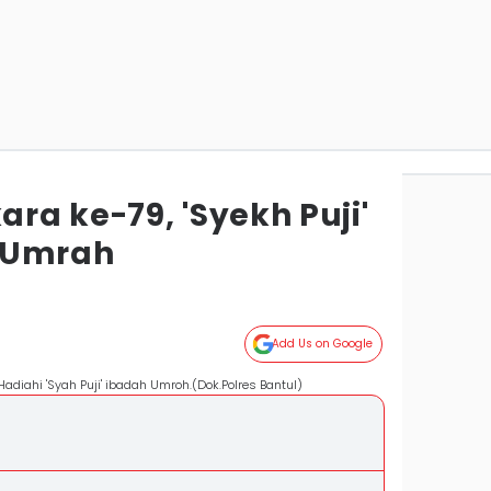
ra ke-79, 'Syekh Puji'
 Umrah
Add Us on Google
adiahi 'Syah Puji' ibadah Umroh.(Dok.Polres Bantul)