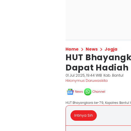
Home
News
Jogja
HUT Bhayangka
Dapat Hadiah
01 Jul 2025, 19:44 WIB
Kab. Bantul
Hironymus Daruwaskita
News
Channel
HUT Bhayangkara ke-79, Kapolres Bantul H
Intinya Sih