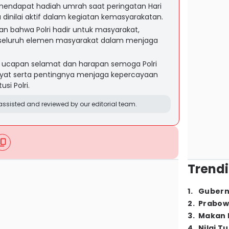
 mendapat hadiah umrah saat peringatan Hari
dinilai aktif dalam kegiatan kemasyarakatan.
n bahwa Polri hadir untuk masyarakat,
if seluruh elemen masyarakat dalam menjaga
 ucapan selamat dan harapan semoga Polri
yat serta pentingnya menjaga kepercayaan
si Polri.
ssisted and reviewed by our editorial team.
Trendi
1
.
Gubern
2
.
Prabow
3
.
Makan B
4
.
Nilai T