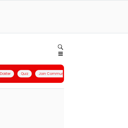
l Dokter
Quiz
Join Community