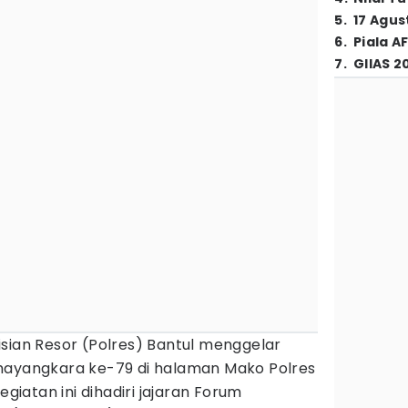
5
.
17 Agus
6
.
Piala A
7
.
GIIAS 2
isian Resor (Polres) Bantul menggelar
hayangkara ke-79 di halaman Mako Polres
egiatan ini dihadiri jajaran Forum