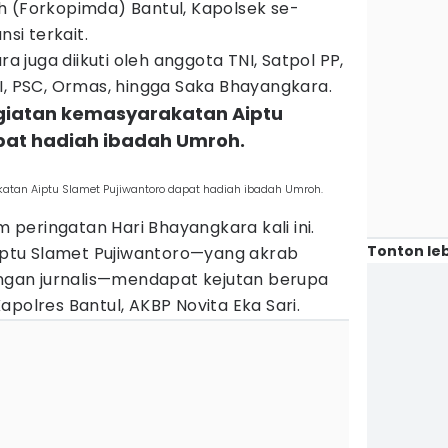
h (Forkopimda) Bantul, Kapolsek se-
nsi terkait.
ra juga diikuti oleh anggota TNI, Satpol PP,
I, PSC, Ormas, hingga Saka Bhayangkara.
 kegiatan kemasyarakatan Aiptu
pat hadiah ibadah Umroh.
akatan Aiptu Slamet Pujiwantoro dapat hadiah ibadah Umroh.
peringatan Hari Bhayangkara kali ini.
Tonton leb
Aiptu Slamet Pujiwantoro—yang akrab
langan jurnalis—mendapat kejutan berupa
apolres Bantul, AKBP Novita Eka Sari.