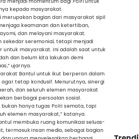
ra menjadi momentum bagi Polri untuk
nya kepada masyarakat.
 merupakan bagian dari masyarakat sipil
 menjaga keamanan dan ketertiban,
gayomi, dan melayani masyarakat.
n sekedar seremonial, tetapi menjadi
r untuk masyarakat. Ini adalah saat untuk
dah dan belum kita lakukan demi
s,” ujarnya.
arakat Bantul untuk ikut berperan dalam
agar tetap kondusif. Menurutnya, sinergi
daerah, dan seluruh elemen masyarakat
kan berbagai persoalan sosial.
ukan hanya tugas Polri semata, tapi
luruh elemen masyarakat,” katanya.
antul membuka ruang komunikasi seluas-
, termasuk insan media, sebagai bagian
Trend
i dan upaya menyelesaikan berbagai