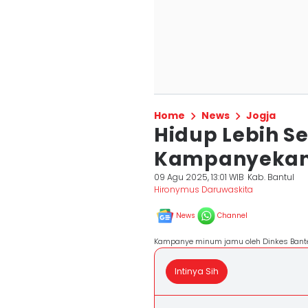
Home
News
Jogja
Hidup Lebih S
Kampanyekan
09 Agu 2025, 13:01 WIB
Kab. Bantul
Hironymus Daruwaskita
News
Channel
Kampanye minum jamu oleh Dinkes Bante
Intinya Sih