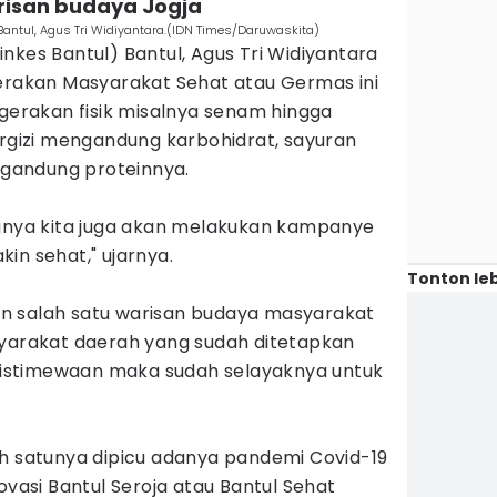
risan budaya Jogja
Bantul, Agus Tri Widiyantara.(IDN Times/Daruwaskita)
nkes Bantul) Bantul, Agus Tri Widiyantara
akan Masyarakat Sehat atau Germas ini
rakan fisik misalnya senam hingga
izi mengandung karbohidrat, sayuran
gandung proteinnya.
ingnya kita juga akan melakukan kampanye
in sehat," ujarnya.
Tonton leb
n salah satu warisan budaya masyarakat
syarakat daerah yang sudah ditetapkan
istimewaan maka sudah selayaknya untuk
ah satunya dipicu adanya pandemi Covid-19
ovasi Bantul Seroja atau Bantul Sehat