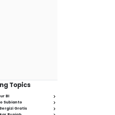
ng Topics
ur BI
o Subianto
ergizi Gratis
ukar Rupiah