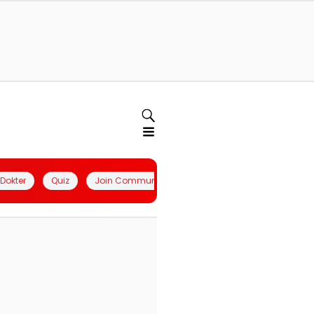
l Dokter
Quiz
Join Community