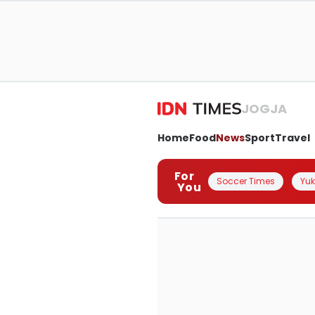
JOGJA
Home
Food
News
Sport
Travel
For
Soccer Times
Yuk 
You