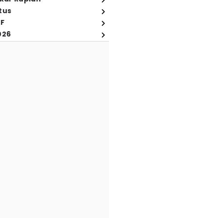
tus
FF
026