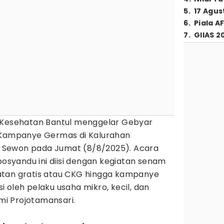
5
.
17 Agus
6
.
Piala A
7
.
GIIAS 2
 Kesehatan Bantul menggelar Gebyar
n Kampanye Germas di Kalurahan
Sewon pada Jumat (8/8/2025). Acara
posyandu ini diisi dengan kegiatan senam
atan gratis atau CKG hingga kampanye
i oleh pelaku usaha mikro, kecil, dan
i Projotamansari.