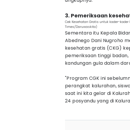
ungkapnya.
‎3. Pemeriksaan keseha
Cek Kesehatan Gratis untuk kader-kader
Times/Daruwaskita)
‎Sementara itu Kepala Bid
Abednego Dani Nugroho m
kesehatan gratis (CKG) ke
pemeriksaan tinggi badan, 
kandungan gula dalam dar
‎"Program CGK ini sebelum
perangkat kalurahan, sisw
saat ini kita gelar di Kal
24 posyandu yang di Kalur