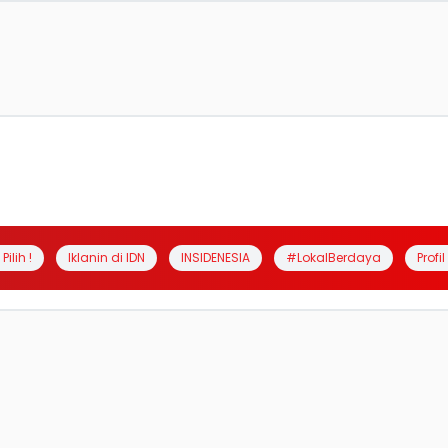
Pilih !
Iklanin di IDN
INSIDENESIA
#LokalBerdaya
Profi