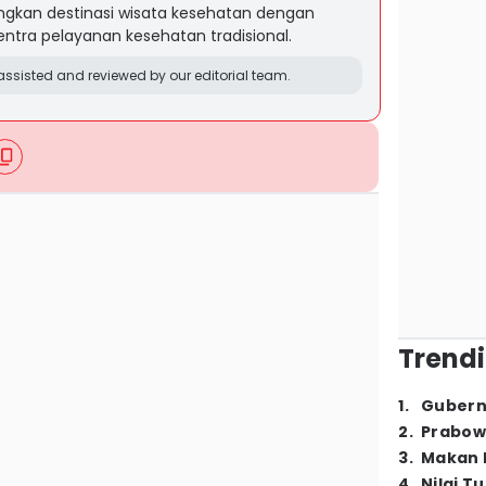
ngkan destinasi wisata kesehatan dengan
tra pelayanan kesehatan tradisional.
ssisted and reviewed by our editorial team.
Trendi
1
.
Gubern
2
.
Prabow
3
.
Makan B
4
.
Nilai T