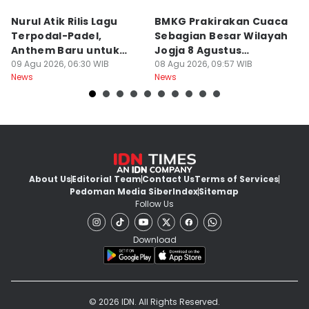
Nurul Atik Rilis Lagu
BMKG Prakirakan Cuaca
B
Terpodal-Padel,
Sebagian Besar Wilayah
P
Anthem Baru untuk
Jogja 8 Agustus
U
Pencinta Padel
09 Agu 2026, 06:30 WIB
Berawan
08 Agu 2026, 09:57 WIB
D
08
News
News
Ne
About Us
Editorial Team
Contact Us
Terms of Services
Pedoman Media Siber
Index
Sitemap
Follow Us
Download
© 2026 IDN. All Rights Reserved.