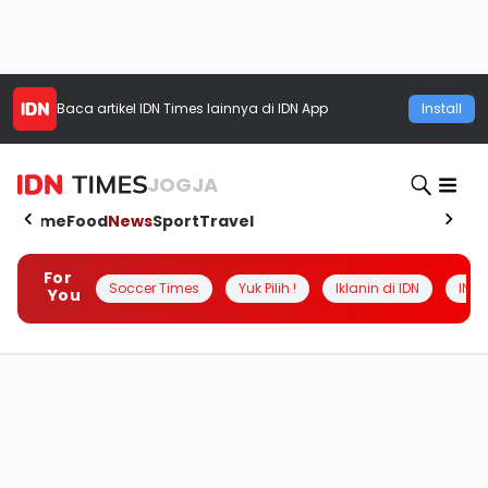
Baca artikel
IDN Times
lainnya di IDN App
Install
JOGJA
Home
Food
News
Sport
Travel
For
Soccer Times
Yuk Pilih !
Iklanin di IDN
INSI
You