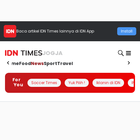
Baca artikel
IDN Times
lainnya di IDN App
Install
JOGJA
Home
Food
News
Sport
Travel
For
Soccer Times
Yuk Pilih !
Iklanin di IDN
INSI
You