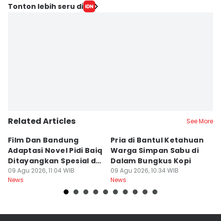
Tonton lebih seru di
Related Articles
See More
Film Dan Bandung
Pria di Bantul Ketahuan
J
Adaptasi Novel Pidi Baiq
Warga Simpan Sabu di
P
Ditayangkan Spesial di
Dalam Bungkus Kopi
H
Jogja
09 Agu 2026, 11:04 WIB
09 Agu 2026, 10:34 WIB
I
09
News
News
Ne