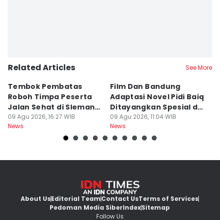
Related Articles
See More
Tembok Pembatas
Film Dan Bandung
P
Roboh Timpa Peserta
Adaptasi Novel Pidi Baiq
W
Jalan Sehat di Sleman,
Ditayangkan Spesial di
D
10 Orang Luka
09 Agu 2026, 16:27 WIB
Jogja
09 Agu 2026, 11:04 WIB
09
News
News
Ne
About Us
Editorial Team
Contact Us
Terms of Services
Pedoman Media Siber
Index
Sitemap
Follow Us