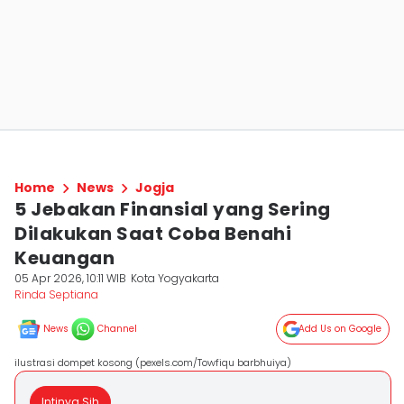
Home
News
Jogja
5 Jebakan Finansial yang Sering
Dilakukan Saat Coba Benahi
Keuangan
05 Apr 2026, 10:11 WIB
Kota Yogyakarta
Rinda Septiana
News
Channel
Add Us on Google
ilustrasi dompet kosong (pexels.com/Towfiqu barbhuiya)
Intinya Sih