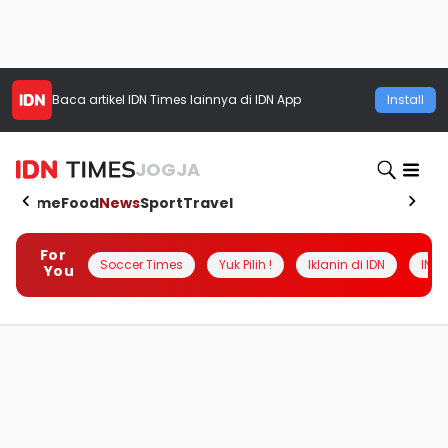
Baca artikel
IDN Times
lainnya di IDN App
Install
JOGJA
Home
Food
News
Sport
Travel
For
Soccer Times
Yuk Pilih !
Iklanin di IDN
INSI
You