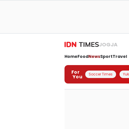
JOGJA
Home
Food
News
Sport
Travel
For
Soccer Times
Yuk 
You