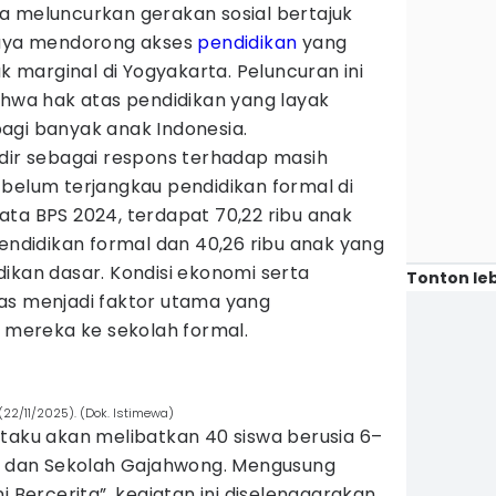
a meluncurkan gerakan sosial bertajuk
paya mendorong akses
pendidikan
yang
ak marginal di Yogyakarta. Peluncuran ini
ahwa hak atas pendidikan yang layak
agi banyak anak Indonesia.
adir sebagai respons terhadap masih
 belum terjangkau pendidikan formal di
ta BPS 2024, terdapat 70,22 ribu anak
didikan formal dan 40,26 ribu anak yang
ikan dasar. Kondisi ekonomi serta
Tonton leb
as menjadi faktor utama yang
mereka ke sekolah formal.
(22/11/2025). (Dok. Istimewa)
itaku akan melibatkan 40 siswa berusia 6–
de dan Sekolah Gajahwong. Mengusung
i Bercerita”, kegiatan ini diselenggarakan