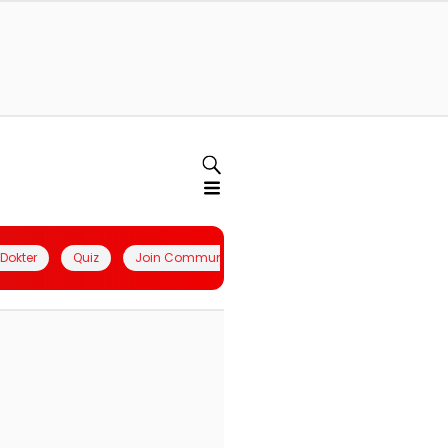
l Dokter
Quiz
Join Community