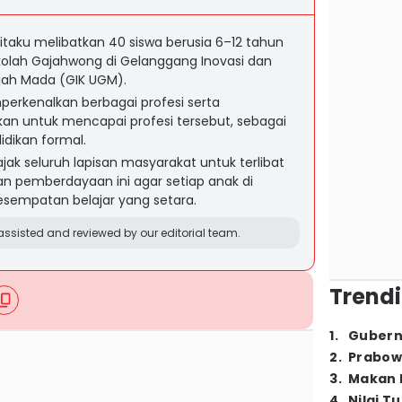
itaku melibatkan 40 siswa berusia 6–12 tahun
kolah Gajahwong di Gelanggang Inovasi dan
djah Mada (GIK UGM).
mperkenalkan berbagai profesi serta
kan untuk mencapai profesi tersebut, sebagai
dikan formal.
k seluruh lapisan masyarakat untuk terlibat
 pemberdayaan ini agar setiap anak di
sempatan belajar yang setara.
ssisted and reviewed by our editorial team.
Trendi
1
.
Gubern
2
.
Prabow
3
.
Makan B
4
.
Nilai T