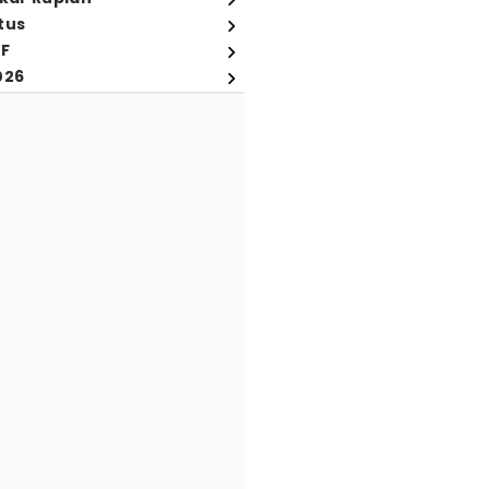
tus
FF
026