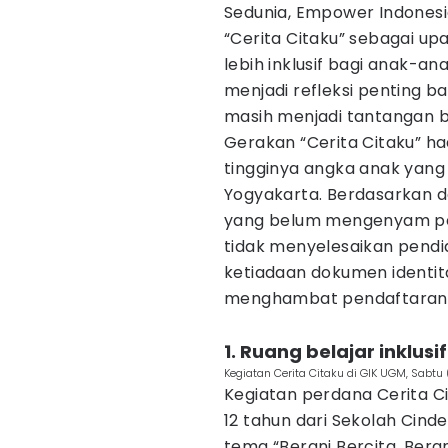
Sedunia, Empower Indonesi
“Cerita Citaku” sebagai u
lebih inklusif bagi anak-an
menjadi refleksi penting b
masih menjadi tantangan b
Gerakan “Cerita Citaku” h
tingginya angka anak yang
Yogyakarta. Berdasarkan da
yang belum mengenyam pen
tidak menyelesaikan pendid
ketiadaan dokumen identit
menghambat pendaftaran 
1. Ruang belajar inklusif
Kegiatan Cerita Citaku di GIK UGM, Sabtu 
Kegiatan perdana Cerita C
12 tahun dari Sekolah Cin
tema “Berani Bercita, Beran