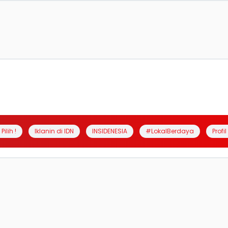
Pilih !
Iklanin di IDN
INSIDENESIA
#LokalBerdaya
Profi