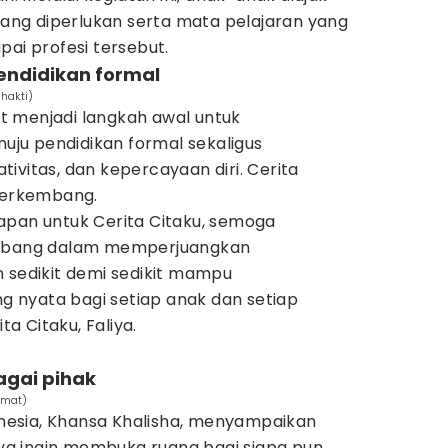
ng diperlukan serta mata pelajaran yang
pai profesi tersebut.
endidikan formal
hakti)
pat menjadi langkah awal untuk
ju pendidikan formal sekaligus
ivitas, dan kepercayaan diri. Cerita
 berkembang.
apan untuk Cerita Citaku, semoga
embang dalam memperjuangkan
 sedikit demi sedikit mampu
 nyata bagi setiap anak dan setiap
ta Citaku, Faliya.
agai pihak
hmat)
esia, Khansa Khalisha, menyampaikan
knya ingin membuka ruang bagi siapa pun