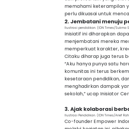
memahami keterampilan ya
perlu dikuasai untuk menca
2. Jembatani menuju p
Ilustrasi pendidikan. (IDN Times/Sukma S
Inisiatif ini diharapkan da
menjembatani mereka menu
memperkuat karakter, kreat
Citaku diharap juga terus
“Aku hanya punya satu har
komunitas ini terus berk
kesetaraan pendidikan, dan
menghadirkan dampak yang
sekolah,” ucap Inisiator Ceri
3. Ajak kolaborasi berb
Ilustrasi Pendidikan. (IDN Times/Arief Ra
Co-founder Empower Indon
melalui kegiatan ini, piha