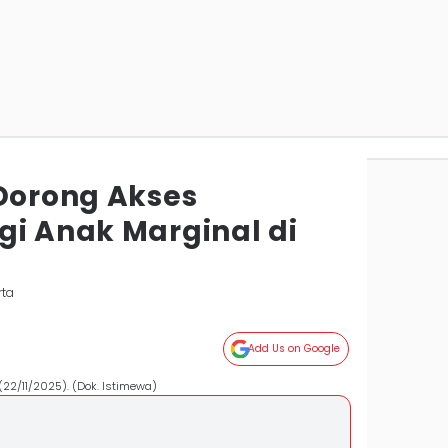
 Dorong Akses
gi Anak Marginal di
rta
Add Us on Google
(22/11/2025). (Dok. Istimewa)