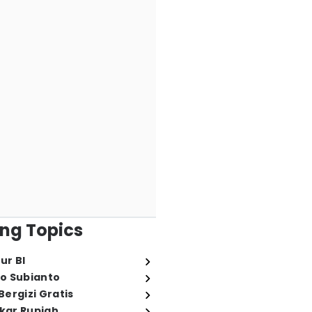
ng Topics
ur BI
o Subianto
ergizi Gratis
ukar Rupiah