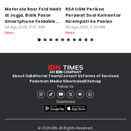
Motorola Razr Fold Hadir
RSA UGM Periksa
A
di Jogja, Bidik Pasar
Perawat Soal Komentar
L
Smartphone Foldable
Nirempati ke Pasien
P
Premium
06 Agu 2026, 17:57 WIB
06 Agu 2026, 17:39 WIB
E
06
News
News
Ne
About Us
Editorial Team
Contact Us
Terms of Services
Pedoman Media Siber
Index
Sitemap
Follow Us
Download
© 2026 IDN. All Rights Reserved.