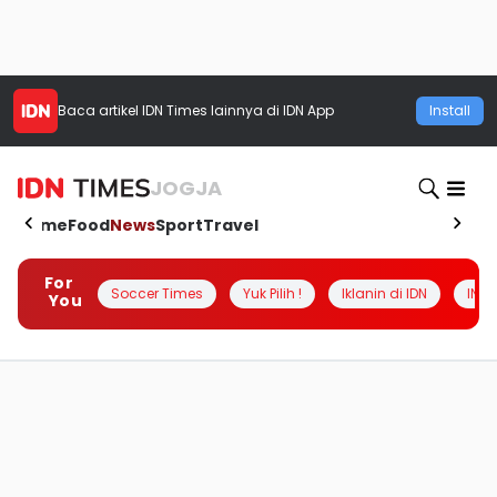
Baca artikel
IDN Times
lainnya di IDN App
Install
JOGJA
Home
Food
News
Sport
Travel
For
Soccer Times
Yuk Pilih !
Iklanin di IDN
INSI
You