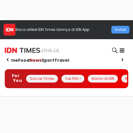
Baca artikel
IDN Times
lainnya di IDN App
Install
JOGJA
Home
Food
News
Sport
Travel
For
Soccer Times
Yuk Pilih !
Iklanin di IDN
INSI
You