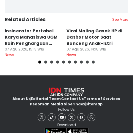
Related Articles
See More
Insinerator Portabel
Viral Maling Gasak HP di
M
Karya Mahasiswa UGM
Dasbor Motor Saat
di
Raih Penghargaan
Bonceng Anak-Istri
S
Internasional
07 Agu 2026, 15:13 WIB
07 Agu 2026, 14:18 WIB
P
06
News
News
Ne
About Us
Editorial Team
Contact Us
Terms of Services
Pedoman Media Siber
Index
Sitemap
Follow Us
Download