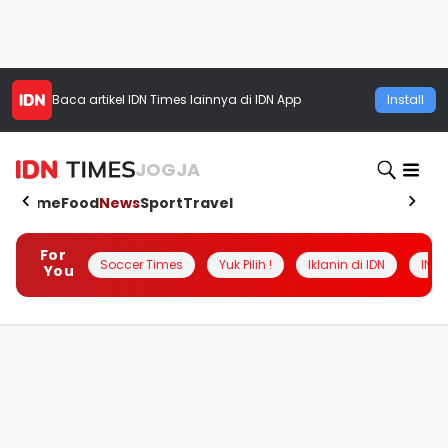
Baca artikel
IDN Times
lainnya di IDN App
Install
JOGJA
Home
Food
News
Sport
Travel
For
Soccer Times
Yuk Pilih !
Iklanin di IDN
INSI
You