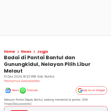
Home
News
Jogja
Badai di Pantai Bantul dan
Gunungkidul, Nelayan Pilih Libur
Melaut
10 Des 2024, 18:23 WIB
Kab. Bantul
Hironymus Daruwaskita
News
Channel
Add Us on Google
Nelayan Pantai Depok, Bantul, sedang mendarat di pantai. (IDN
Times/Daruwaskita)