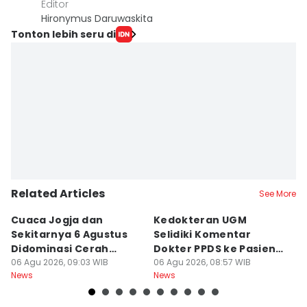
Editor
Hironymus Daruwaskita
Tonton lebih seru di
Related Articles
See More
Cuaca Jogja dan
Kedokteran UGM
R
Sekitarnya 6 Agustus
Selidiki Komentar
Tr
Didominasi Cerah
Dokter PPDS ke Pasien
P
Berawan
06 Agu 2026, 09:03 WIB
BPJS di Medsos
06 Agu 2026, 08:57 WIB
P
05
News
News
Ne