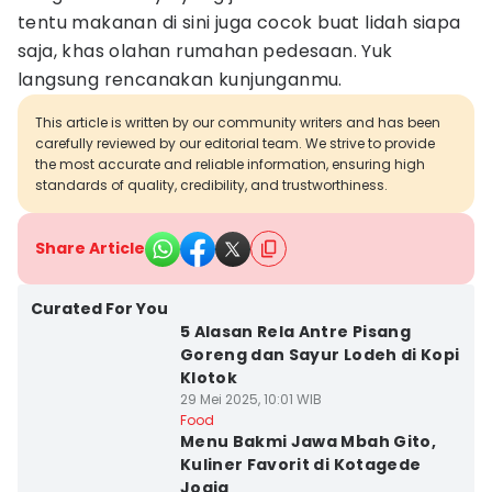
tentu makanan di sini juga cocok buat lidah siapa
saja, khas olahan rumahan pedesaan. Yuk
langsung rencanakan kunjunganmu.
This article is written by our community writers and has been
carefully reviewed by our editorial team. We strive to provide
the most accurate and reliable information, ensuring high
standards of quality, credibility, and trustworthiness.
Share Article
Curated For You
5 Alasan Rela Antre Pisang
Goreng dan Sayur Lodeh di Kopi
Klotok
29 Mei 2025, 10:01 WIB
Food
Menu Bakmi Jawa Mbah Gito,
Kuliner Favorit di Kotagede
Jogja