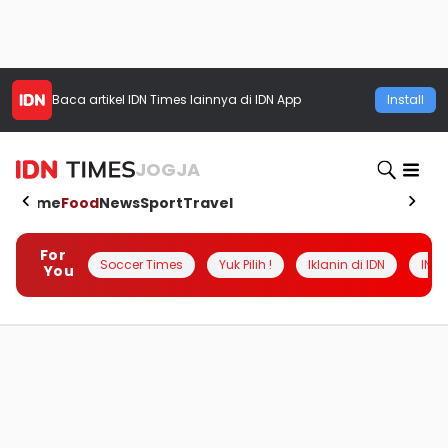
Baca artikel
IDN Times
lainnya di IDN App
Install
JOGJA
Home
Food
News
Sport
Travel
For
Soccer Times
Yuk Pilih !
Iklanin di IDN
INSI
You