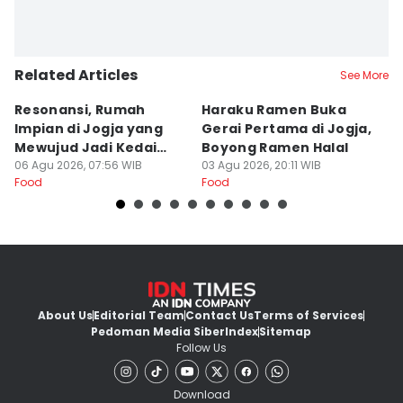
Related Articles
See More
Resonansi, Rumah
Haraku Ramen Buka
6
Impian di Jogja yang
Gerai Pertama di Jogja,
A
Mewujud Jadi Kedai
Boyong Ramen Halal
B
Ramen dan Burger
06 Agu 2026, 07:56 WIB
03 Agu 2026, 20:11 WIB
31
Food
Food
Fo
About Us
Editorial Team
Contact Us
Terms of Services
Pedoman Media Siber
Index
Sitemap
Follow Us
Download