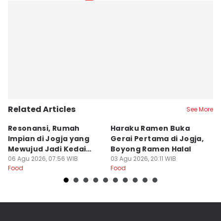
Related Articles
See More
Resonansi, Rumah
Haraku Ramen Buka
6
Impian di Jogja yang
Gerai Pertama di Jogja,
A
Mewujud Jadi Kedai
Boyong Ramen Halal
B
Ramen dan Burger
06 Agu 2026, 07:56 WIB
03 Agu 2026, 20:11 WIB
31
Food
Food
Fo