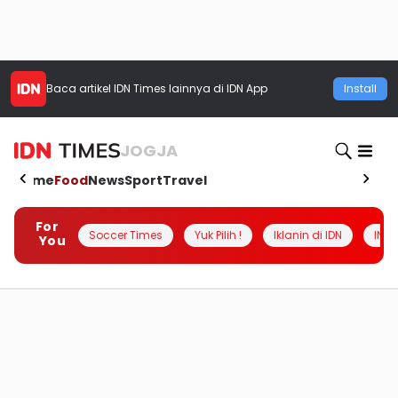
Baca artikel
IDN Times
lainnya di IDN App
Install
JOGJA
Home
Food
News
Sport
Travel
For
Soccer Times
Yuk Pilih !
Iklanin di IDN
INSI
You