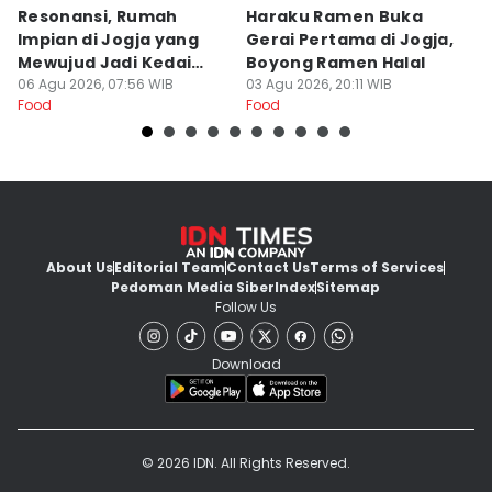
Resonansi, Rumah
Haraku Ramen Buka
6
Impian di Jogja yang
Gerai Pertama di Jogja,
A
Mewujud Jadi Kedai
Boyong Ramen Halal
B
Ramen dan Burger
06 Agu 2026, 07:56 WIB
03 Agu 2026, 20:11 WIB
31
Food
Food
Fo
About Us
Editorial Team
Contact Us
Terms of Services
Pedoman Media Siber
Index
Sitemap
Follow Us
Download
© 2026 IDN. All Rights Reserved.