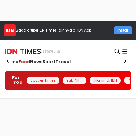
Baca artikel
IDN Times
lainnya di IDN App
Install
JOGJA
Home
Food
News
Sport
Travel
For
Soccer Times
Yuk Pilih !
Iklanin di IDN
INSI
You