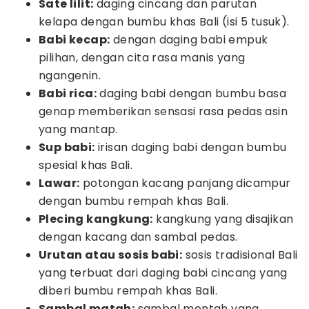
Sate lilit:
daging cincang dan parutan
kelapa dengan bumbu khas Bali (isi 5 tusuk).
Babi kecap:
dengan daging babi empuk
pilihan, dengan cita rasa manis yang
ngangenin.
Babi rica:
daging babi dengan bumbu basa
genap memberikan sensasi rasa pedas asin
yang mantap.
Sup babi:
irisan daging babi dengan bumbu
spesial khas Bali.
Lawar:
potongan kacang panjang dicampur
dengan bumbu rempah khas Bali.
Plecing kangkung:
kangkung yang disajikan
dengan kacang dan sambal pedas.
Urutan atau sosis babi:
sosis tradisional Bali
yang terbuat dari daging babi cincang yang
diberi bumbu rempah khas Bali.
Sambal matah:
sambal mentah yang