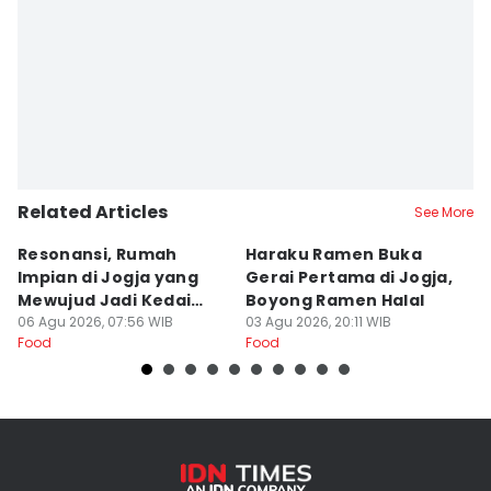
Related Articles
See More
Resonansi, Rumah
Haraku Ramen Buka
6
Impian di Jogja yang
Gerai Pertama di Jogja,
A
Mewujud Jadi Kedai
Boyong Ramen Halal
B
Ramen dan Burger
06 Agu 2026, 07:56 WIB
03 Agu 2026, 20:11 WIB
31
Food
Food
Fo