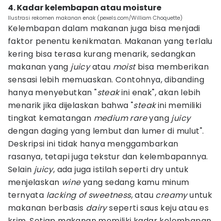
4. Kadar kelembapan atau moisture
Ilustrasi rekomen makanan enak (pexels.com/William Choquette)
Kelembapan dalam makanan juga bisa menjadi
faktor penentu kenikmatan. Makanan yang terlalu
kering bisa terasa kurang menarik, sedangkan
makanan yang
juicy
atau
moist
bisa memberikan
sensasi lebih memuaskan. Contohnya, dibanding
hanya menyebutkan "
steak
ini enak", akan lebih
menarik jika dijelaskan bahwa "
steak
ini memiliki
tingkat kematangan
medium rare
yang
juicy
dengan daging yang lembut dan lumer di mulut".
Deskripsi ini tidak hanya menggambarkan
rasanya, tetapi juga tekstur dan kelembapannya.
Selain
juicy
, ada juga istilah seperti dry untuk
menjelaskan
wine
yang sedang kamu minum
ternyata
lacking of sweetness
, atau
creamy
untuk
makanan berbasis
dairy
seperti saus keju atau es
krim. Setiap makanan memiliki kadar kelembapan