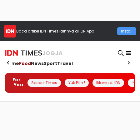
Baca artikel
IDN Times
lainnya di IDN App
Install
JOGJA
Home
Food
News
Sport
Travel
For
Soccer Times
Yuk Pilih !
Iklanin di IDN
INSI
You