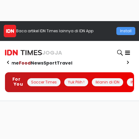
Baca artikel
IDN Times
lainnya di IDN App
Install
JOGJA
Home
Food
News
Sport
Travel
For
Soccer Times
Yuk Pilih !
Iklanin di IDN
INSI
You