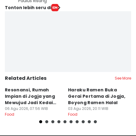
Paulus Risang
Tonton lebih seru di
Related Articles
See More
Resonansi, Rumah
Haraku Ramen Buka
6
Impian di Jogja yang
Gerai Pertama di Jogja,
A
Mewujud Jadi Kedai
Boyong Ramen Halal
B
Ramen dan Burger
06 Agu 2026, 07:56 WIB
03 Agu 2026, 20:11 WIB
31
Food
Food
Fo