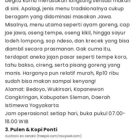
begitu kamu merasakan langsung sensasi makan
di sini. Apalagi, jenis menu tradisionalnya cukup
beragam yang didominasi masakan Jawa.
Misalnya, menu utama seperti ayam goreng, cap
jae jawa, oseng tempe, oseng kikil, hingga sayur
lodeh lompong, sop ndeso, dan krecek yang bisa
diambil secara prasmanan. Gak cuma itu,
terdapat aneka jajan pasar seperti tempe koro,
tahu bakso, cireng, serta pisang goreng yang
manis. Harganya pun relatif murah, Rp10 ribu
sudah bisa makan sampai kenyang!
Alamat: Bedoyo, Wukirsari, Kapanewon
Cangkringan, Kabupaten Sleman, Daerah
Istimewa Yogyakarta
Jam operasional: setiap hari, buka pukul 07.00-
18.00 WIB
3. Pulen & Kopi Ponti
ilustrasi es cendol (freepik.com/rawpixel.com)