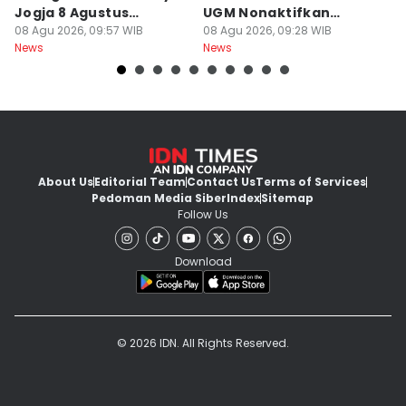
Jogja 8 Agustus
UGM Nonaktifkan
P
Berawan
08 Agu 2026, 09:57 WIB
Dokter PPDS
08 Agu 2026, 09:28 WIB
J
08
News
News
Ne
About Us
Editorial Team
Contact Us
Terms of Services
Pedoman Media Siber
Index
Sitemap
Follow Us
Download
© 2026 IDN. All Rights Reserved.