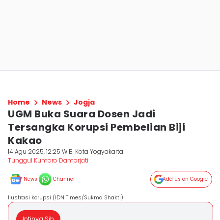
Home
News
Jogja
UGM Buka Suara Dosen Jadi
Tersangka Korupsi Pembelian Biji
Kakao
14 Agu 2025, 12:25 WIB
Kota Yogyakarta
Tunggul Kumoro Damarjati
News
Channel
Add Us on Google
Ilustrasi korupsi (IDN Times/Sukma Shakti)
Intinya Sih