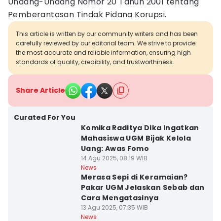
Undang-Undang Nomor 20 Tahun 2001 tentang
Pemberantasan Tindak Pidana Korupsi.
This article is written by our community writers and has been
carefully reviewed by our editorial team. We strive to provide
the most accurate and reliable information, ensuring high
standards of quality, credibility, and trustworthiness.
Share Article
Curated For You
Komika Raditya Dika Ingatkan
Mahasiswa UGM Bijak Kelola
Uang: Awas Fomo
14 Agu 2025, 08:19 WIB
News
Merasa Sepi di Keramaian?
Pakar UGM Jelaskan Sebab dan
Cara Mengatasinya
13 Agu 2025, 07:35 WIB
News