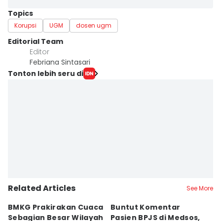
Topics
Korupsi
UGM
dosen ugm
Editorial Team
Editor
Febriana Sintasari
Tonton lebih seru di
Related Articles
See More
BMKG Prakirakan Cuaca
Buntut Komentar
Sr
Sebagian Besar Wilayah
Pasien BPJS di Medsos,
Ti