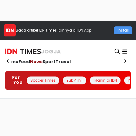
Baca artikel
IDN Times
lainnya di IDN App
Install
JOGJA
Home
Food
News
Sport
Travel
For
Soccer Times
Yuk Pilih !
Iklanin di IDN
INSI
You