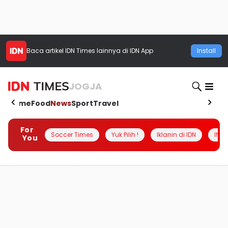
Baca artikel
IDN Times
lainnya di IDN App
Install
JOGJA
Home
Food
News
Sport
Travel
For
Soccer Times
Yuk Pilih !
Iklanin di IDN
INSI
You