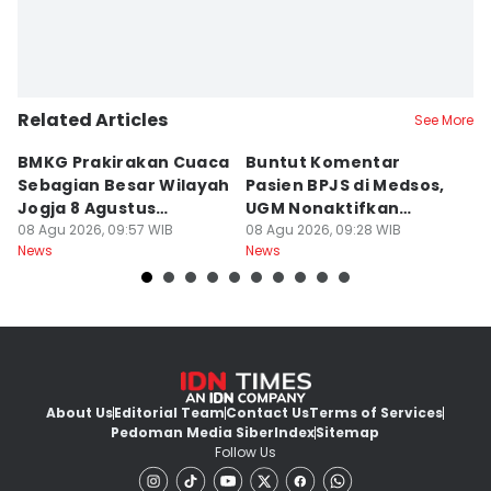
Related Articles
See More
BMKG Prakirakan Cuaca
Buntut Komentar
Sr
Sebagian Besar Wilayah
Pasien BPJS di Medsos,
Ti
Jogja 8 Agustus
UGM Nonaktifkan
P
Berawan
08 Agu 2026, 09:57 WIB
Dokter PPDS
08 Agu 2026, 09:28 WIB
J
08
News
News
Ne
About Us
Editorial Team
Contact Us
Terms of Services
Pedoman Media Siber
Index
Sitemap
Follow Us