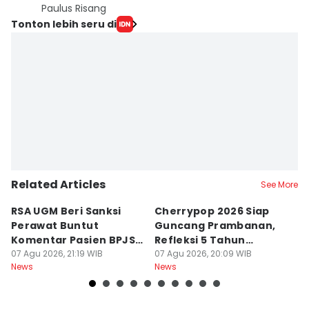
Paulus Risang
Tonton lebih seru di
Related Articles
See More
RSA UGM Beri Sanksi
Cherrypop 2026 Siap
K
Perawat Buntut
Guncang Prambanan,
K
Komentar Pasien BPJS
Refleksi 5 Tahun
B
di Medsos
07 Agu 2026, 21:19 WIB
Perjalanan
07 Agu 2026, 20:09 WIB
J
07
News
News
Ne