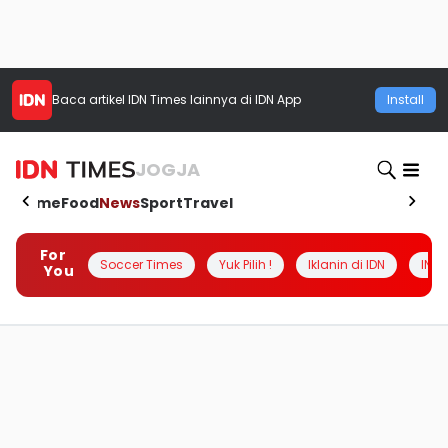
Baca artikel
IDN Times
lainnya di IDN App
Install
JOGJA
Home
Food
News
Sport
Travel
For
Soccer Times
Yuk Pilih !
Iklanin di IDN
INSI
You