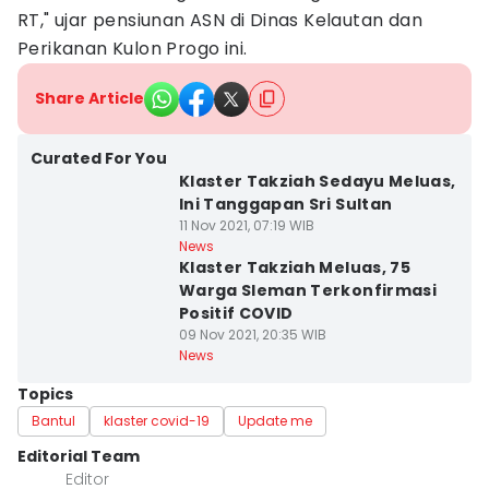
RT," ujar pensiunan ASN di Dinas Kelautan dan
Perikanan Kulon Progo ini.‎
Share Article
Curated For You
Klaster Takziah Sedayu Meluas,
Ini Tanggapan Sri Sultan
11 Nov 2021, 07:19 WIB
News
Klaster Takziah Meluas, 75
Warga Sleman Terkonfirmasi
Positif COVID
09 Nov 2021, 20:35 WIB
News
Topics
Bantul
klaster covid-19
Update me
Editorial Team
Editor