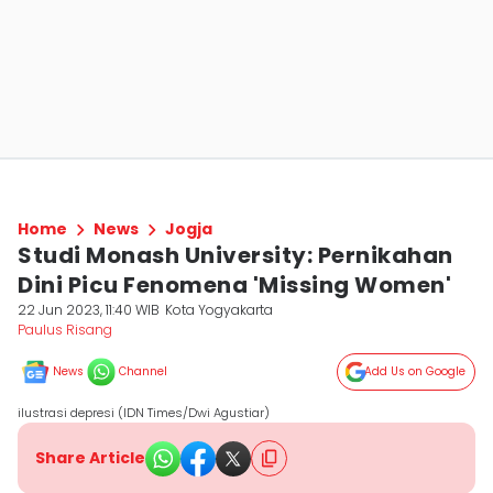
Home
News
Jogja
Studi Monash University: Pernikahan
Dini Picu Fenomena 'Missing Women'
22 Jun 2023, 11:40 WIB
Kota Yogyakarta
Paulus Risang
News
Channel
Add Us on Google
ilustrasi depresi (IDN Times/Dwi Agustiar)
Share Article