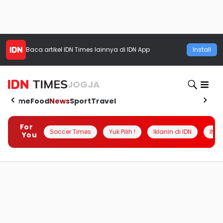
Baca artikel
IDN Times
lainnya di IDN App
Install
JOGJA
Home
Food
News
Sport
Travel
For
Soccer Times
Yuk Pilih !
Iklanin di IDN
INSI
You