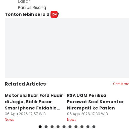
Editor
Paulus Risang
Tonton lebih seru di
Related Articles
See More
Motorola Razr Fold Hadir
RSA UGM Periksa
A
di Jogja, Bidik Pasar
Perawat Soal Komentar
L
Smartphone Foldable
Nirempati ke Pasien
P
Premium
06 Agu 2026, 17:57 WIB
06 Agu 2026, 17:39 WIB
E
06
News
News
Ne