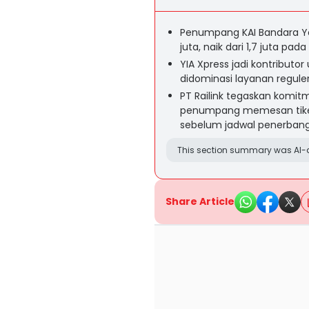
Penumpang KAI Bandara Yo
juta, naik dari 1,7 juta pa
YIA Xpress jadi kontribut
didominasi layanan reguler
PT Railink tegaskan komi
penumpang memesan tiket l
sebelum jadwal penerban
This section summary was AI-a
Share Article