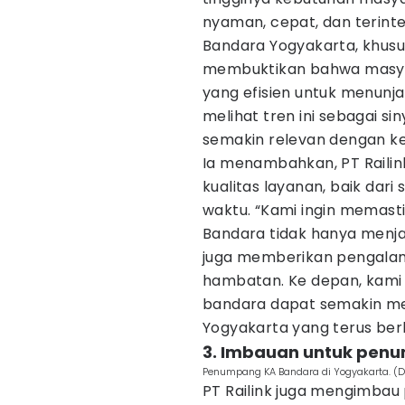
nyaman, cepat, dan terint
Bandara Yogyakarta, khusu
membuktikan bahwa masya
yang efisien untuk menunj
melihat tren ini sebagai s
semakin relevan dengan ke
Ia menambahkan, PT Raili
kualitas layanan, baik dar
waktu. “Kami ingin memast
Bandara tidak hanya menjadi
juga memberikan pengala
hambatan. Ke depan, kami 
bandara dapat semakin men
Yogyakarta yang terus ber
3. Imbauan untuk pen
Penumpang KA Bandara di Yogyakarta. (D
PT Railink juga mengimba