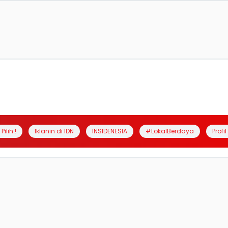
Pilih !
Iklanin di IDN
INSIDENESIA
#LokalBerdaya
Profi