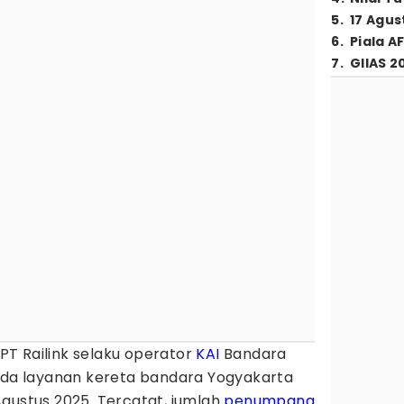
5
.
17 Agus
6
.
Piala A
7
.
GIIAS 2
PT Railink selaku operator
KAI
Bandara
pada layanan kereta bandara Yogyakarta
gustus 2025. Tercatat, jumlah
penumpang