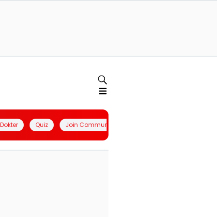
l Dokter
Quiz
Join Community