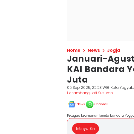
Home
News
Jogja
Januari-Agus
KAI Bandara Y
Juta
05 Sep 2025, 22:23 WIB
Kota Yogyak
Herlambang Jati Kusumo
News
Channel
Petugas keamanan kereta bandara Yogyak
Intinya Sih