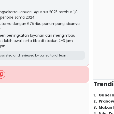
gyakarta Januari–Agustus 2025 tembus 1,8
da periode sama 2024.
or utama dengan 675 ribu penumpang, sisanya
.
tmen peningkatan layanan dan mengimbau
ebih awal serta tiba di stasiun 2–3 jam
gan.
ssisted and reviewed by our editorial team.
Trendi
1
.
Gubern
2
.
Prabow
3
.
Makan B
4
.
Nilai T