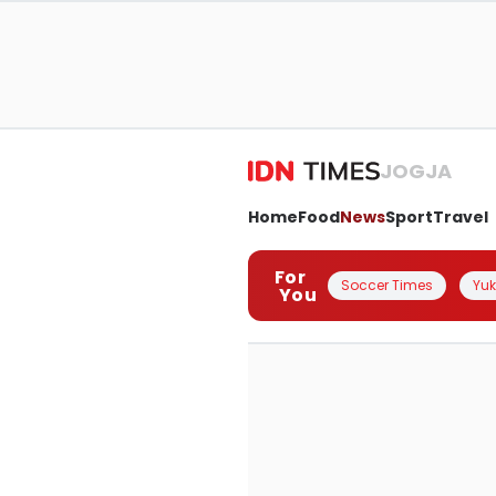
JOGJA
Home
Food
News
Sport
Travel
For
Soccer Times
Yuk 
You