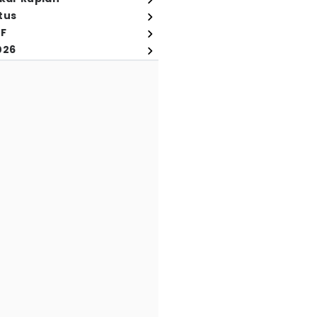
tus
FF
026