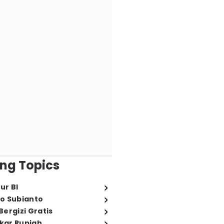
ng Topics
ur BI
o Subianto
ergizi Gratis
ukar Rupiah