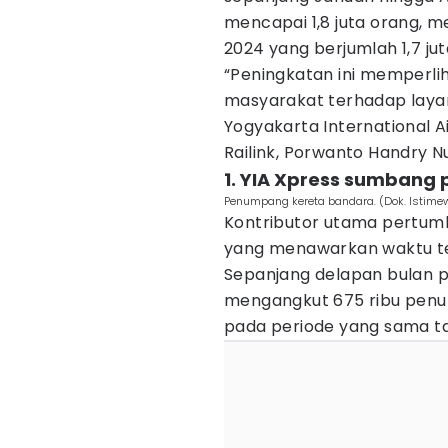
mencapai 1,8 juta orang, 
2024 yang berjumlah 1,7 j
“Peningkatan ini memperli
masyarakat terhadap layan
Yogyakarta International Ai
Railink, Porwanto Handry N
1. YIA Xpress sumban
Penumpang kereta bandara. (Dok. Istime
Kontributor utama pertumbu
yang menawarkan waktu tem
Sepanjang delapan bulan p
mengangkut 675 ribu penu
pada periode yang sama t