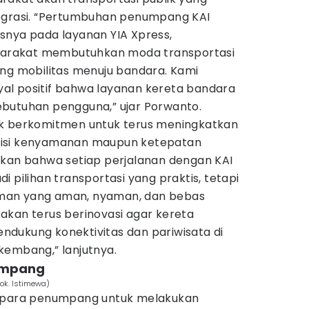
egrasi. “Pertumbuhan penumpang KAI
snya pada layanan YIA Xpress,
rakat membutuhkan moda transportasi
ang mobilitas menuju bandara. Kami
inyal positif bahwa layanan kereta bandara
butuhan pengguna,” ujar Porwanto.
nk berkomitmen untuk terus meningkatkan
i sisi kenyamanan maupun ketepatan
ikan bahwa setiap perjalanan dengan KAI
 pilihan transportasi yang praktis, tetapi
man yang aman, nyaman, dan bebas
akan terus berinovasi agar kereta
dukung konektivitas dan pariwisata di
kembang,” lanjutnya.
umpang
ok. Istimewa)
u para penumpang untuk melakukan