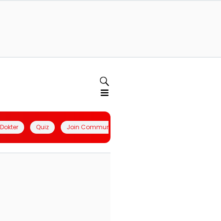
l Dokter
Quiz
Join Community