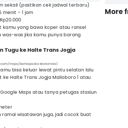
am sekali (pastikan cek jadwal terbaru)
More 
5 menit – 1 jam
i Rp20.000
t kamu yang bawa koper atau ransel
u was-was jika kamu punya barang
iun Tugu ke Halte Trans Jogja
ogle.com/maps/baihaqiazka ekonomika)
kamu bisa keluar lewat pintu selatan lalu
it ke Halte Trans Jogja Malioboro 1 atau
i Google Maps atau tanya petugas stasiun
meter
 ramai wisatawan juga, jadi cocok buat