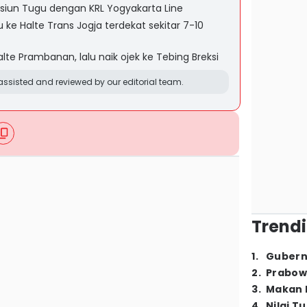
asiun Tugu dengan KRL Yogyakarta Line
u ke Halte Trans Jogja terdekat sekitar 7-10
lte Prambanan, lalu naik ojek ke Tebing Breksi
ssisted and reviewed by our editorial team.
Trendi
1
.
Gubern
2
.
Prabow
3
.
Makan B
4
.
Nilai T