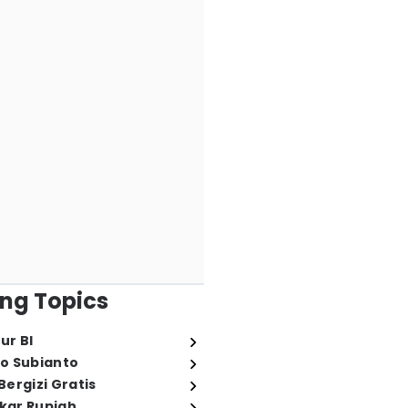
ng Topics
ur BI
o Subianto
ergizi Gratis
ukar Rupiah