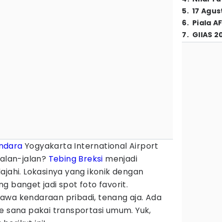
5
.
17 Agus
6
.
Piala A
7
.
GIIAS 2
ndara
Yogyakarta International Airport
jalan-jalan?
Tebing Breksi
menjadi
ajahi. Lokasinya yang ikonik dengan
g banget jadi spot foto favorit.
awa kendaraan pribadi, tenang aja. Ada
e sana pakai transportasi umum. Yuk,