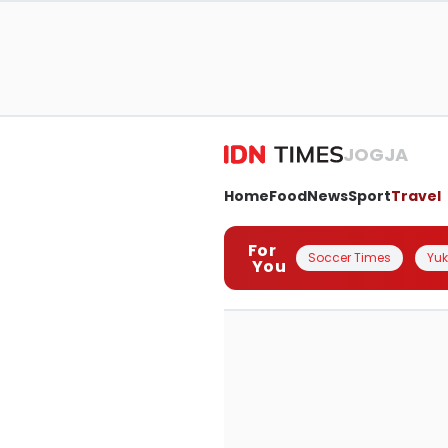
JOGJA
Home
Food
News
Sport
Travel
For
Soccer Times
Yuk 
You