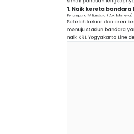
simak panduan lengkapnya b
1. Naik kereta bandara 
Penumpang KA Bandara. (Dok. Istimewa)
Setelah keluar dari area k
menuju stasiun bandara yang
naik KRL Yogyakarta Line d