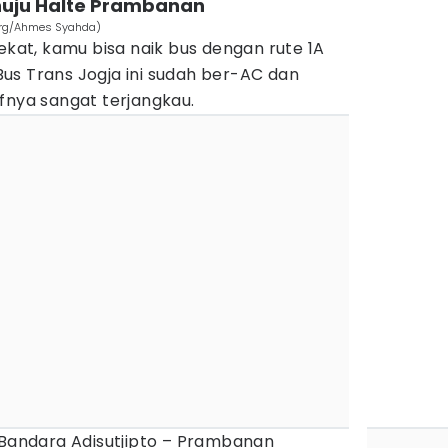
enuju Halte Prambanan
.org/Ahmes Syahda)
dekat, kamu bisa naik bus dengan rute 1A
us Trans Jogja ini sudah ber-AC dan
fnya sangat terjangkau.
 Bandara Adisutjipto – Prambanan