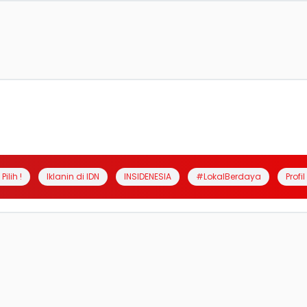
Pilih !
Iklanin di IDN
INSIDENESIA
#LokalBerdaya
Profi