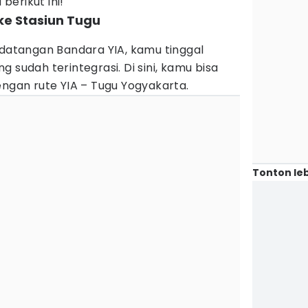
erikut ini!
ke Stasiun Tugu
edatangan Bandara YIA, kamu tinggal
 sudah terintegrasi. Di sini, kamu bisa
engan rute YIA – Tugu Yogyakarta.
Tonton leb