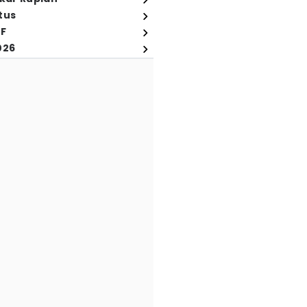
tus
FF
026