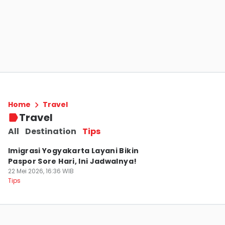
5 Tips Aman Berwisata di Jogja Saat
Musim Kemarau Menurut BPBD DIY
Home
Travel
28 Jun 2026, 12:42 WIB
Travel
Tips
All
Destination
Tips
Imigrasi Yogyakarta Layani Bikin
Paspor Sore Hari, Ini Jadwalnya!
22 Mei 2026, 16:36 WIB
Tips