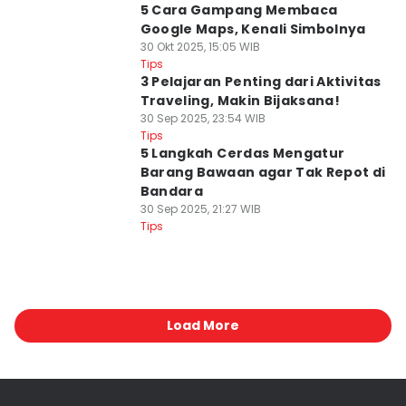
5 Cara Gampang Membaca
Google Maps, Kenali Simbolnya
30 Okt 2025, 15:05 WIB
Tips
3 Pelajaran Penting dari Aktivitas
Traveling, Makin Bijaksana!
30 Sep 2025, 23:54 WIB
Tips
5 Langkah Cerdas Mengatur
Barang Bawaan agar Tak Repot di
Bandara
30 Sep 2025, 21:27 WIB
Tips
Load More