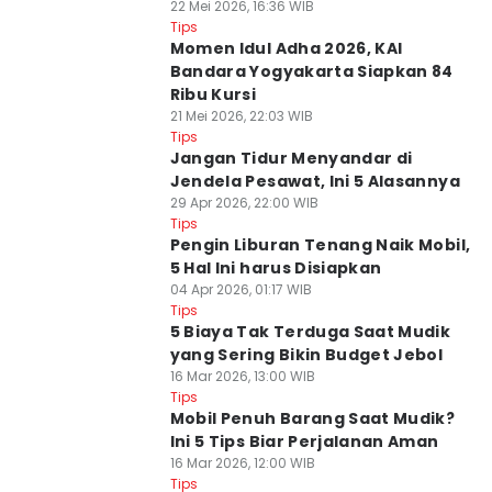
22 Mei 2026, 16:36 WIB
Tips
Momen Idul Adha 2026, KAI
Bandara Yogyakarta Siapkan 84
Ribu Kursi
21 Mei 2026, 22:03 WIB
Tips
Jangan Tidur Menyandar di
Jendela Pesawat, Ini 5 Alasannya
29 Apr 2026, 22:00 WIB
Tips
Pengin Liburan Tenang Naik Mobil,
5 Hal Ini harus Disiapkan
04 Apr 2026, 01:17 WIB
Tips
5 Biaya Tak Terduga Saat Mudik
yang Sering Bikin Budget Jebol
16 Mar 2026, 13:00 WIB
Tips
Mobil Penuh Barang Saat Mudik?
Ini 5 Tips Biar Perjalanan Aman
16 Mar 2026, 12:00 WIB
Tips