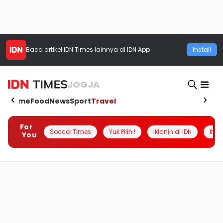
Baca artikel
IDN Times
lainnya di IDN App
Install
JOGJA
Home
Food
News
Sport
Travel
For
Soccer Times
Yuk Pilih !
Iklanin di IDN
INSI
You