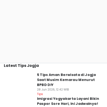
Latest Tips Jogja
5 Tips Aman Berwisata di Jogja
Saat Musim Kemarau Menurut
BPBD DIY
28 Jun 2026, 12:42 WIB
Tips
Imigrasi Yogyakarta Layani Bikin
Paspor Sore Hari, Ini Jadwalnya!