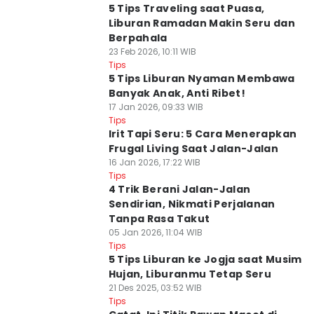
5 Tips Traveling saat Puasa,
Liburan Ramadan Makin Seru dan
Berpahala
23 Feb 2026, 10:11 WIB
Tips
5 Tips Liburan Nyaman Membawa
Banyak Anak, Anti Ribet!
17 Jan 2026, 09:33 WIB
Tips
Irit Tapi Seru: 5 Cara Menerapkan
Frugal Living Saat Jalan-Jalan
16 Jan 2026, 17:22 WIB
Tips
4 Trik Berani Jalan-Jalan
Sendirian, Nikmati Perjalanan
Tanpa Rasa Takut
05 Jan 2026, 11:04 WIB
Tips
5 Tips Liburan ke Jogja saat Musim
Hujan, Liburanmu Tetap Seru
21 Des 2025, 03:52 WIB
Tips