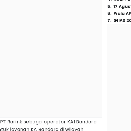
5
.
17 Agus
6
.
Piala A
7
.
GIIAS 2
PT Railink sebagai operator KAI Bandara
ntuk layanan KA Bandara di wilayah