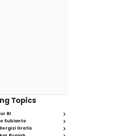
ng Topics
ur BI
o Subianto
ergizi Gratis
ukar Rupiah