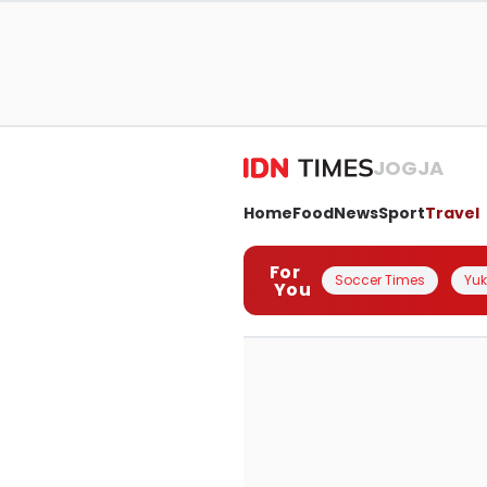
JOGJA
Home
Food
News
Sport
Travel
For
Soccer Times
Yuk 
You