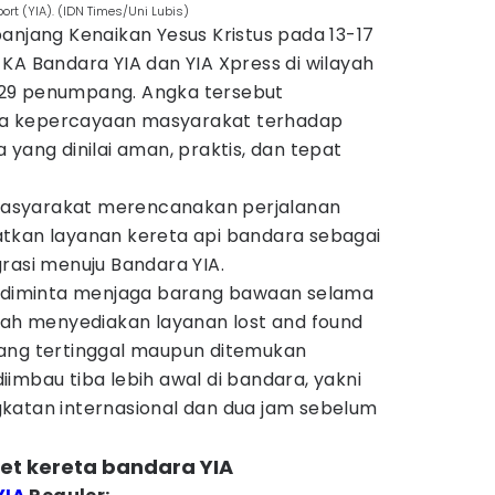
port (YIA). (IDN Times/Uni Lubis)
anjang Kenaikan Yesus Kristus pada 13-17
KA Bandara YIA dan YIA Xpress di wilayah
29 penumpang. Angka tersebut
a kepercayaan masyarakat terhadap
 yang dinilai aman, praktis, dan tepat
asyarakat merencanakan perjalanan
tkan layanan kereta api bandara sebagai
rasi menuju Bandara YIA.
a diminta menjaga barang bawaan selama
elah menyediakan layanan lost and found
ang tertinggal maupun ditemukan
imbau tiba lebih awal di bandara, yakni
katan internasional dan dua jam sebelum
ket kereta bandara YIA