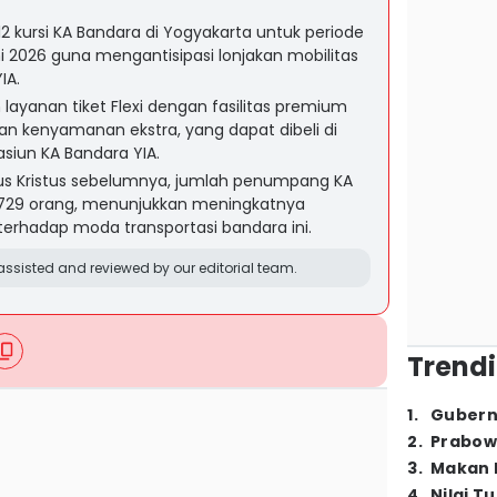
12 kursi KA Bandara di Yogyakarta untuk periode
uni 2026 guna mengantisipasi lonjakan mobilitas
IA.
layanan tiket Flexi dengan fasilitas premium
dan kenyamanan ekstra, yang dapat dibeli di
asiun KA Bandara YIA.
sus Kristus sebelumnya, jumlah penumpang KA
.729 orang, menunjukkan meningkatnya
erhadap moda transportasi bandara ini.
ssisted and reviewed by our editorial team.
Trendi
1
.
Gubern
2
.
Prabow
3
.
Makan B
4
.
Nilai T