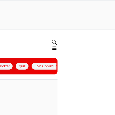
l Dokter
Quiz
Join Community