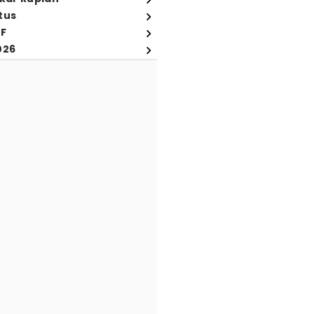
tus
FF
026