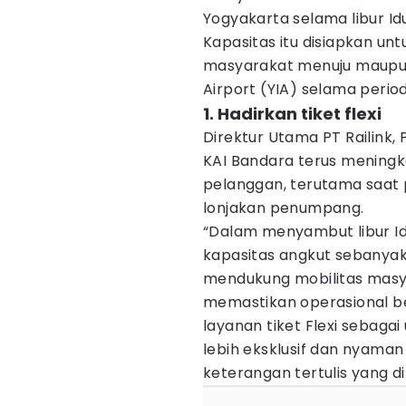
Yogyakarta selama libur Idu
Kapasitas itu disiapkan un
masyarakat menuju maupun
Airport (YIA) selama period
1. Hadirkan tiket flexi
Direktur Utama PT Railink
KAI Bandara terus mening
pelanggan, terutama saat 
lonjakan penumpang.
“Dalam menyambut libur Id
kapasitas angkut sebanyak 
mendukung mobilitas masya
memastikan operasional be
layanan tiket Flexi sebag
lebih eksklusif dan nyaman
keterangan tertulis yang d