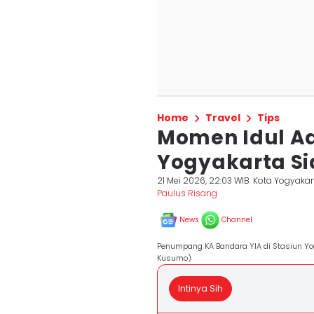
Home
Travel
Tips
Momen Idul Ad
Yogyakarta Si
21 Mei 2026, 22:03 WIB
Kota Yogyakar
Paulus Risang
News
Channel
Penumpang KA Bandara YIA di Stasiun Yo
Kusumo)
Intinya Sih