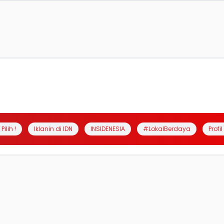
Pilih !
Iklanin di IDN
INSIDENESIA
#LokalBerdaya
Profi