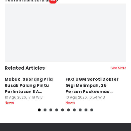
Related Articles
See More
Mabuk, Seorang Pria
FKG UGM Soroti Dokter
Ha
Rusak Palang Pintu
Gigi Melimpah, 26
P
Perlintasan KA
Persen Puskesmas
R
Banyuraden
10 Agu 2026, 17:18 WIB
Kurang Nakes
10 Agu 2026, 16:54 WIB
M
10
News
News
Ne