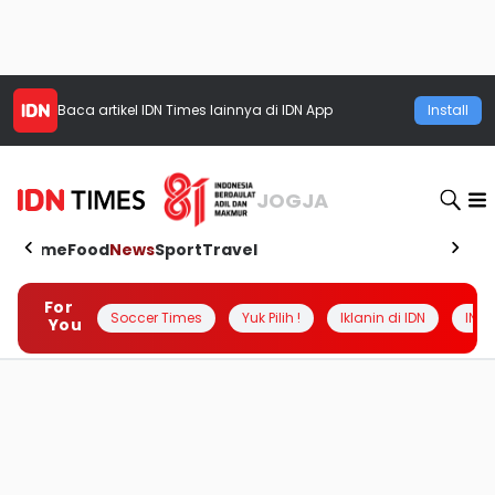
Baca artikel
IDN Times
lainnya di IDN App
Install
JOGJA
Home
Food
News
Sport
Travel
For
Soccer Times
Yuk Pilih !
Iklanin di IDN
INSI
You