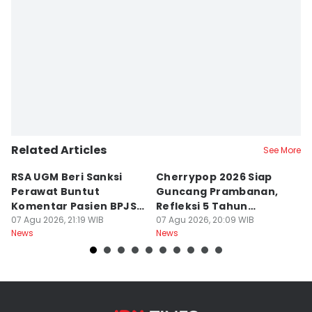
Related Articles
See More
RSA UGM Beri Sanksi
Cherrypop 2026 Siap
K
Perawat Buntut
Guncang Prambanan,
K
Komentar Pasien BPJS
Refleksi 5 Tahun
B
di Medsos
07 Agu 2026, 21:19 WIB
Perjalanan
07 Agu 2026, 20:09 WIB
J
07
News
News
Ne