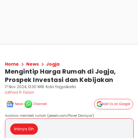
Home
News
Jogja
Mengintip Harga Rumah di Jogja,
Prospek Investasi dan Kebijakan
17 Nov 2024, 13:30 WIB
Kota Yogyakarta
Lathiva R. Faisol
News
Channel
Add Us on Google
ilustrasi membeli rumah (pexels.com/Pavel Danilyuk)
Intinya Sih