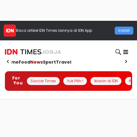
Baca artikel
IDN Times
lainnya di IDN App
Install
JOGJA
Home
Food
News
Sport
Travel
For
Soccer Times
Yuk Pilih !
Iklanin di IDN
INSI
You