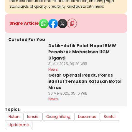
the most accurate and reliable information, ensuring high
standards of quality, credibility, and trustworthiness.
Share Article
Curated For You
Detik-detik Pelat Nopol BMW
Penabrak Mahasiswa UGM
Diganti
31 Mei 2025, 09:20 WIB
News
Gelar Operasi Pekat, Polres
Bantul Temukan Ratusan Botol
Miras
30 Mei 2025, 05:15 WIB
News
Topics
Hutan
lansia
Orang hilang
basarnas
Bantul
Update me