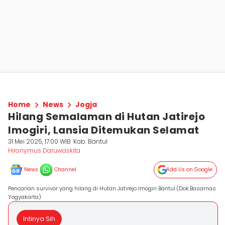
Home
News
Jogja
Hilang Semalaman di Hutan Jatirejo
Imogiri, Lansia Ditemukan Selamat
31 Mei 2025, 17:00 WIB
Kab. Bantul
Hironymus Daruwaskita
News
Channel
Add Us on Google
Pencarian survivor yang hilang di Hutan Jatirejo Imogiri Bantul.(Dok.Basarnas
Yogyakarta)
Intinya Sih