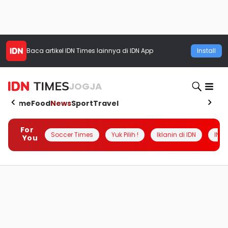
Baca artikel
IDN Times
lainnya di IDN App
Install
JOGJA
Home
Food
News
Sport
Travel
For
Soccer Times
Yuk Pilih !
Iklanin di IDN
INSI
You