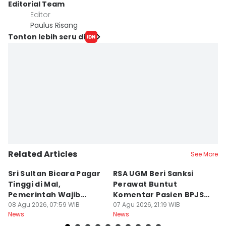
Editorial Team
Editor
Paulus Risang
Tonton lebih seru di
Related Articles
See More
Sri Sultan Bicara Pagar
RSA UGM Beri Sanksi
C
Tinggi di Mal,
Perawat Buntut
G
Pemerintah Wajib
Komentar Pasien BPJS
R
Jamin Warga Aman
08 Agu 2026, 07:59 WIB
di Medsos
07 Agu 2026, 21:19 WIB
P
07
News
News
Ne