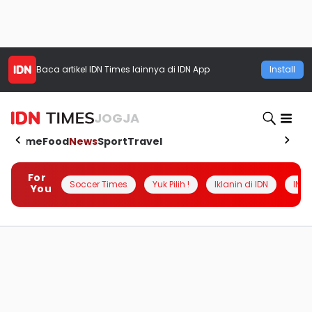
Baca artikel
IDN Times
lainnya di IDN App
Install
JOGJA
Home
Food
News
Sport
Travel
For
Soccer Times
Yuk Pilih !
Iklanin di IDN
INSI
You