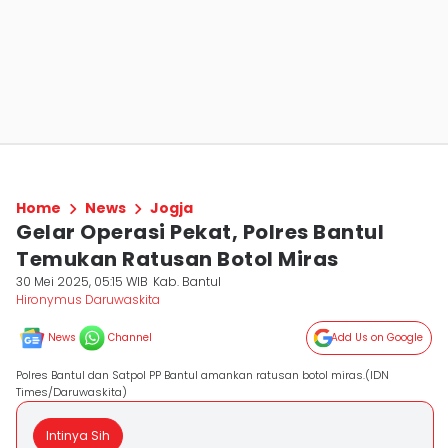
Home
News
Jogja
Gelar Operasi Pekat, Polres Bantul
Temukan Ratusan Botol Miras
30 Mei 2025, 05:15 WIB
Kab. Bantul
Hironymus Daruwaskita
News
Channel
Add Us on Google
Polres Bantul dan Satpol PP Bantul amankan ratusan botol miras.(IDN
Times/Daruwaskita)
Intinya Sih