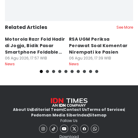
Related Articles
See More
Motorola Razr Fold Hadir
RSA UGM Periksa
A
di Jogja, Bidik Pasar
Perawat Soal Komentar
L
Smartphone Foldable
Nirempati ke Pasien
P
Premium
06 Agu 2026, 17:57 WIB
06 Agu 2026, 17:39 WIB
E
06
News
News
Ne
About Us
Editorial Team
Contact Us
Terms of Services
Pedoman Media Siber
Index
Sitemap
Follow Us
Download