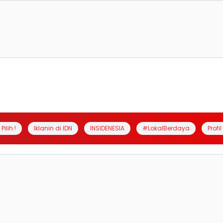
Pilih !
Iklanin di IDN
INSIDENESIA
#LokalBerdaya
Profi