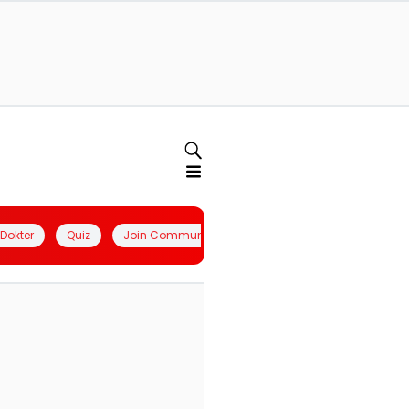
l Dokter
Quiz
Join Community