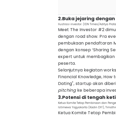
2.Buka jejaring dengan
Ilustrasi investor. (IDN Times/Aditya Pra
Meet The Investor #2 dimul
dengan road show. Pra even
pembukaan pendaftaran MTI
dengan konsep ‘Sharing Se
expert untuk membagikan
peserta.
Selanjutnya kegiatan work
Financial Knowledge, How t
Dating", startup akan dibe
pitching
ke beberapa inves
3.Potensi di tengah ke
Ketua Komite Tetap Pembinaan dan Peng
Istimewa Yogyakarta (Kadin DIY), Timoth
Ketua Komite Tetap Pemb