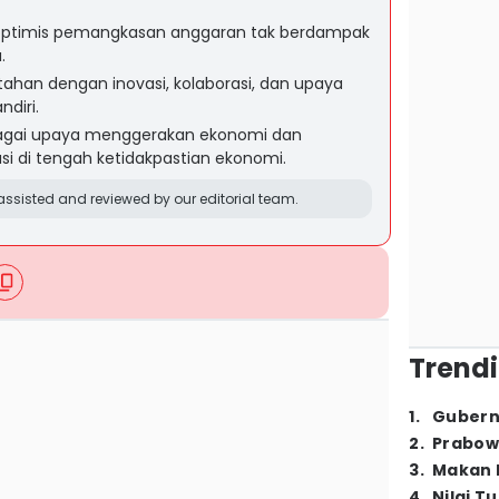
IY optimis pemangkasan anggaran tak berdampak
.
ahan dengan inovasi, kolaborasi, dan upaya
diri.
bagai upaya menggerakan ekonomi dan
i di tengah ketidakpastian ekonomi.
ssisted and reviewed by our editorial team.
Trendi
1
.
Gubern
2
.
Prabow
3
.
Makan B
4
.
Nilai T