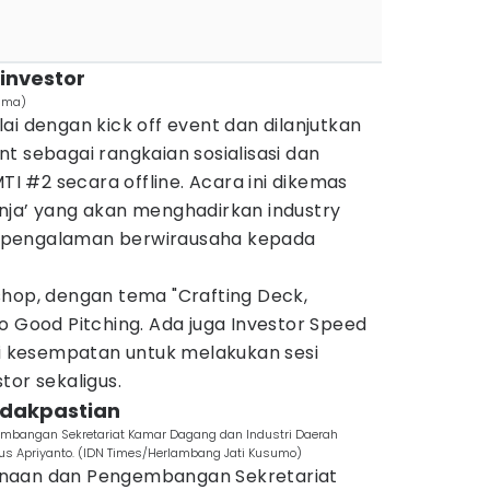
 investor
tama)
ai dengan kick off event dan dilanjutkan
t sebagai rangkaian sosialisasi dan
 #2 secara offline. Acara ini dikemas
nja’ yang akan menghadirkan industry
 pengalaman berwirausaha kepada
shop, dengan tema "Crafting Deck,
o Good Pitching. Ada juga Investor Speed
ri kesempatan untuk melakukan sesi
tor sekaligus.
tidakpastian
embangan Sekretariat Kamar Dagang dan Industri Daerah
ius Apriyanto. (IDN Times/Herlambang Jati Kusumo)
inaan dan Pengembangan Sekretariat