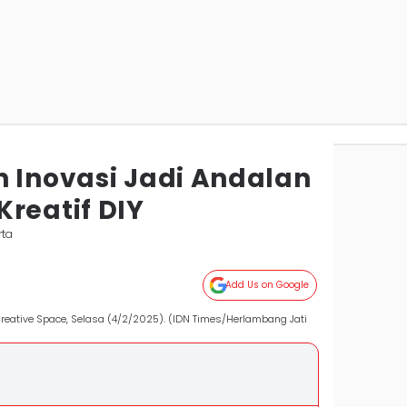
n Inovasi Jadi Andalan
reatif DIY
rta
Add Us on Google
 Creative Space, Selasa (4/2/2025). (IDN Times/Herlambang Jati