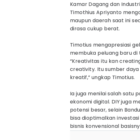
Kamar Dagang dan Industri
Timothius Apriyanto mengat
maupun daerah saat ini sed
dirasa cukup berat.
Timotius mengapresiasi gel
membuka peluang baru di t
“Kreativitas itu kan creati
creativity. Itu sumber daya
kreatif,” ungkap Timotius.
Ia juga menilai salah satu p
ekonomi digital. DIY juga m
potensi besar, selain Band
bisa dioptimalkan investas
bisnis konvensional basisnya