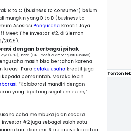
anyak B to C (business to consumer) belum
i mungkin yang B to B (business to
Umum Asosiasi
Pengusaha
Kreatif Jaya
Off Meet The Investor #2, di Sleman
2/2025).
rasi dengan berbagai pihak
Jaya (APKJ), Hedar. (IDN Times/Herlambang Jati Kusumo)
pengusaha masih bisa bertahan karena
n kreasi. Para
pelaku usaha
kreatif juga
Tonton leb
 kepada pemerintah. Mereka lebih
aborasi
. “Kolaborasi mandiri dengan
garan yang dipotong segala macam,”
 usaha coba membuka jalan secara
 Investor #2 juga sebagai salah satu
ggerakan ekonomi. Rencanaya kegiatan