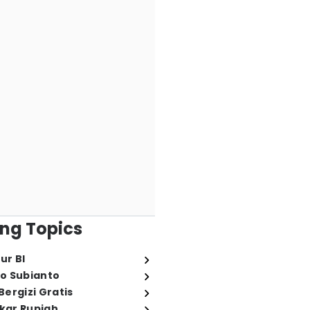
ng Topics
ur BI
o Subianto
ergizi Gratis
ukar Rupiah