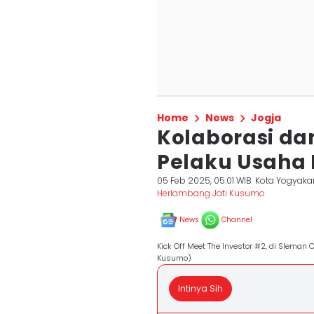
Home
News
Jogja
Kolaborasi da
Pelaku Usaha K
05 Feb 2025, 05:01 WIB
Kota Yogyaka
Herlambang Jati Kusumo
News
Channel
Kick Off Meet The Investor #2, di Sleman
Kusumo)
Intinya Sih