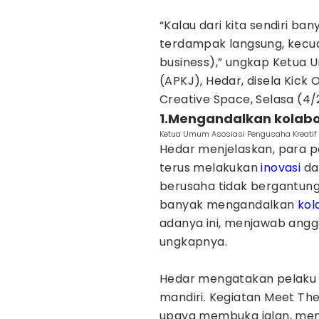
“Kalau dari kita sendiri b
terdampak langsung, kecual
business),” ungkap Ketua 
(APKJ), Hedar, disela Kick 
Creative Space, Selasa (4/
1.Mengandalkan kolabo
Ketua Umum Asosiasi Pengusaha Kreatif 
Hedar menjelaskan, para 
terus melakukan
inovasi
da
berusaha tidak bergantung
banyak mengandalkan
kol
adanya ini, menjawab ang
ungkapnya.
Hedar mengatakan pelaku
mandiri. Kegiatan Meet The
upaya membuka jalan, men