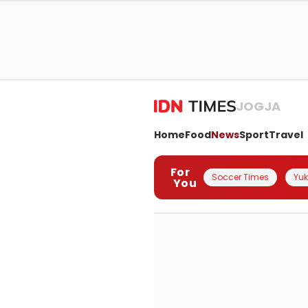
JOGJA
Home
Food
News
Sport
Travel
For
Soccer Times
Yuk 
You