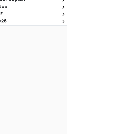
tus
FF
026