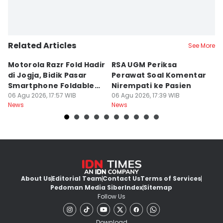
Related Articles
See More
Motorola Razr Fold Hadir
RSA UGM Periksa
A
di Jogja, Bidik Pasar
Perawat Soal Komentar
L
Smartphone Foldable
Nirempati ke Pasien
P
Premium
06 Agu 2026, 17:57 WIB
06 Agu 2026, 17:39 WIB
E
06
News
News
Ne
About Us
Editorial Team
Contact Us
Terms of Services
Pedoman Media Siber
Index
Sitemap
Follow Us
Download