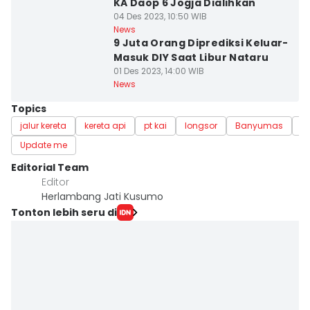
KA Daop 6 Jogja Dialihkan
04 Des 2023, 10:50 WIB
News
9 Juta Orang Diprediksi Keluar-
Masuk DIY Saat Libur Nataru
01 Des 2023, 14:00 WIB
News
Topics
jalur kereta
kereta api
pt kai
longsor
Banyumas
d
Update me
Editorial Team
Editor
Herlambang Jati Kusumo
Tonton lebih seru di