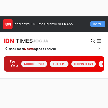
Baca artikel
IDN Times
lainnya di IDN App
Install
JOGJA
Home
Food
News
Sport
Travel
For
Soccer Times
Yuk Pilih !
Iklanin di IDN
INSI
You