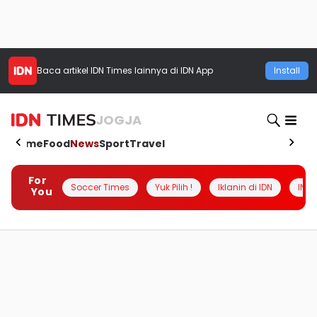
Baca artikel
IDN Times
lainnya di IDN App
Install
JOGJA
Home
Food
News
Sport
Travel
For
Soccer Times
Yuk Pilih !
Iklanin di IDN
INSI
You