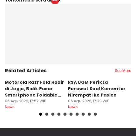
Related Articles
See More
Motorola Razr Fold Hadir
RSA UGM Periksa
A
di Jogja, Bidik Pasar
Perawat Soal Komentar
L
Smartphone Foldable
Nirempati ke Pasien
P
Premium
06 Agu 2026, 17:57 WIB
06 Agu 2026, 17:39 WIB
E
06
News
News
Ne