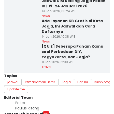
Jadwal SIM Keliling Jogja Pekan
Ini, 19–24 Januari 2026
19 Jan 2026, 08:24 WIB
News
Ada Layanan KB Gratis di Kota
Jogja, Ini Jadwal dan Cara
Daftarnya
14 Jan 2026, 10:38 WIB
News
[QUIZ] Seberapa Paham Kamu
soal Perbedaan DIY,
Yogyakarta, dan Jogja?
11 Jan 2026, 12:00 WIB
Travel
Topics
jadwal
Pemadaman Listrik
Jogja
Hari Ini
kulon progo
Update me
Editorial Team
Editor
Paulus Risang
Tonton lebih seru di