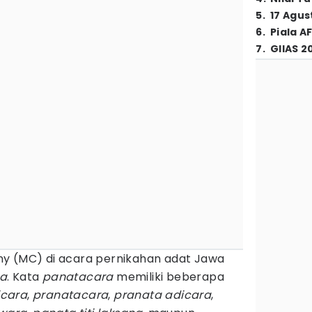
5
.
17 Agus
6
.
Piala A
7
.
GIIAS 2
y (MC) di acara pernikahan adat Jawa
a
. Kata
panatacara
memiliki beberapa
icara
,
pranatacara
,
pranata adicara
,