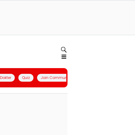
l Dokter
Quiz
Join Community