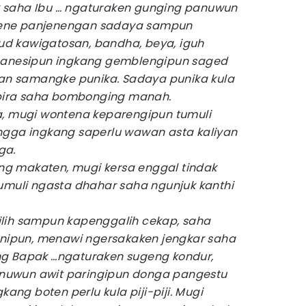
ha Ibu … ngaturaken gunging panuwun
ene panjenengan sadaya sampun
d kawigatosan, bandha, beya, iguh
 sanesipun ingkang gemblengipun saged
n samangke punika. Sadaya punika kula
ira saha bombonging manah.
mugi wontena keparengipun tumuli
ngga ingkang saperlu wawan asta kaliyan
ga.
akaten, mugi kersa enggal tindak
tumuli ngasta dhahar saha ngunjuk kanthi
h sampun kapenggalih cekap, saha
ipun, menawi ngersakaken jengkar saha
ng Bapak …ngaturaken sugeng kondur,
nuwun awit paringipun donga pangestu
ng boten perlu kula piji-piji. Mugi