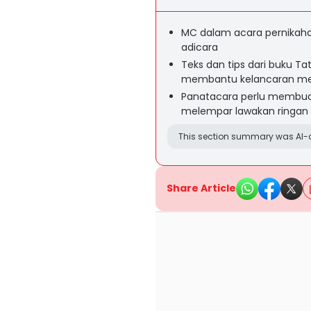
MC dalam acara pernikaha
adicara
Teks dan tips dari buku T
membantu kelancaran me
Panatacara perlu membuat 
melempar lawakan ringan
This section summary was AI-a
Share Article