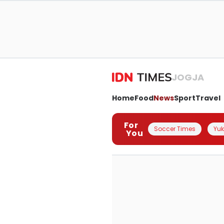
JOGJA
Home
Food
News
Sport
Travel
For
Soccer Times
Yuk 
You