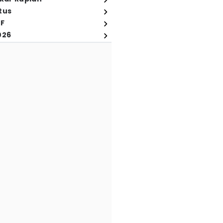
tus
FF
026