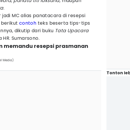
wara
,
panata titi laksana
, maupun
ra
.
 jadi MC alias panatacara di resepsi
 berikut
contoh
teks beserta tips-tips
nya, dikutip dari buku
Tata Upacara
 HR. Sumarsono.
am memandu resepsi prasmanan
el Media)
Tonton leb