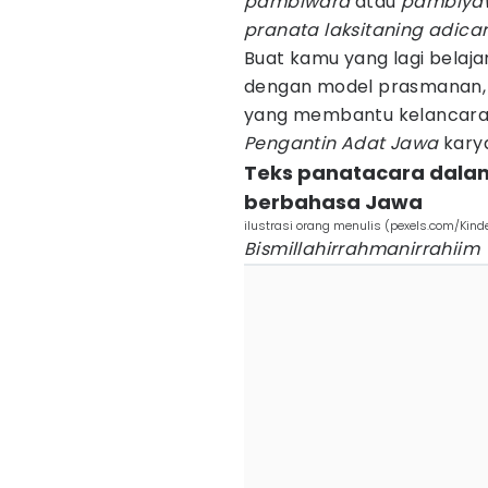
pambiwara
atau
pambiya
pranata laksitaning adica
Buat kamu yang lagi belajar
dengan model prasmanan,
yang membantu kelancaran
Pengantin Adat Jawa
karya
Teks panatacara dal
berbahasa Jawa
ilustrasi orang menulis (pexels.com/Kind
Bismillahirrahmanirrahiim