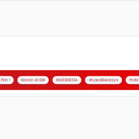
Pilih !
Iklanin di IDN
INSIDENESIA
#LokalBerdaya
Profi