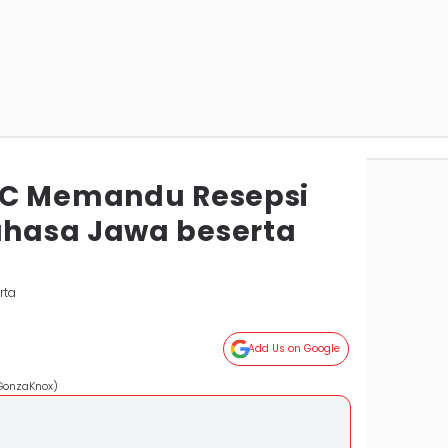
MC Memandu Resepsi
hasa Jawa beserta
rta
Add Us on Google
/GonzaKnox)