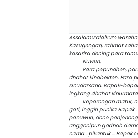
Assalamu’alaikum warahma
Kasugengan, rahmat saha 
kasarira dening para tamu
Nuwun,
Para pepundhen, para s
dhahat kinabekten. Para 
sinudarsana. Bapak-bapak
ingkang dhahat kinurmata
Keparengan matur, mina
gati, inggih punika Bapak 
panuwun, dene panjeneng
anggenipun gadhah dame
nama …pikantuk … Bapak sa