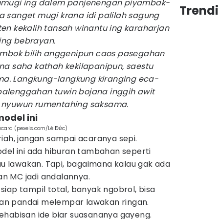
dumugi ing dalem panjenengan piyambak-
Trend
 sanget mugi krana idi palilah sagung
en kekalih tansah winantu ing karaharjan
ing bebrayan.
bok bilih anggenipun caos pasegahan
na saha kathah kekilapanipun, saestu
a. Langkung-langkung kiranging eca-
alenggahan tuwin bojana inggih awit
u nyuwun rumentahing saksama.
model ini
cara (pexels.com/Lê Đức)
iah, jangan sampai acaranya sepi.
del ini ada hiburan tambahan seperti
tau lawakan. Tapi, bagaimana kalau gak ada
ran MC jadi andalannya.
iap tampil total, banyak ngobrol, bisa
hkan pandai melempar lawakan ringan.
ehabisan ide biar suasananya gayeng.