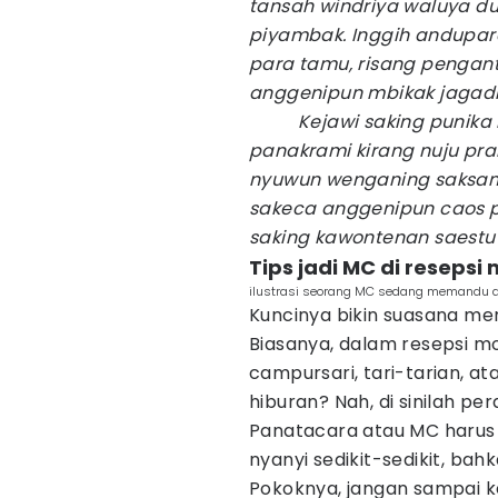
tansah windriya waluya 
piyambak. Inggih andupara
para tamu, risang pengant
anggenipun mbikak jagad
Kejawi saking punika m
panakrami kirang nuju pra
nyuwun wenganing saksam
sakeca anggenipun caos p
saking kawontenan saest
Tips jadi MC di resepsi 
ilustrasi seorang MC sedang memandu a
Kuncinya bikin suasana mer
Biasanya, dalam resepsi mo
campursari, tari-tarian, a
hiburan? Nah, di sinilah pe
Panatacara atau MC harus s
nyanyi sedikit-sedikit, ba
Pokoknya, jangan sampai k