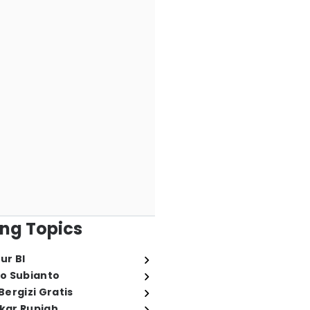
ng Topics
ur BI
o Subianto
ergizi Gratis
ukar Rupiah