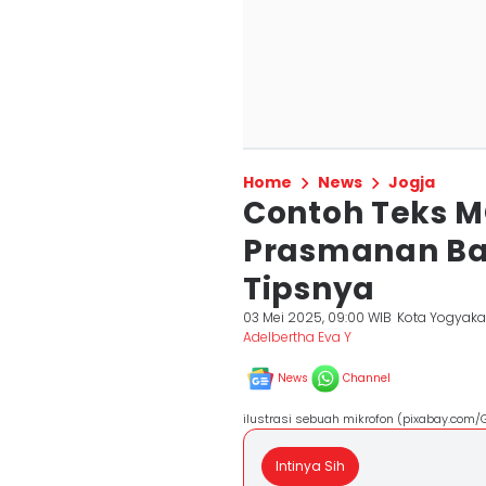
Home
News
Jogja
Contoh Teks 
Prasmanan Ba
Tipsnya
03 Mei 2025, 09:00 WIB
Kota Yogyaka
Adelbertha Eva Y
News
Channel
ilustrasi sebuah mikrofon (pixabay.com
Intinya Sih