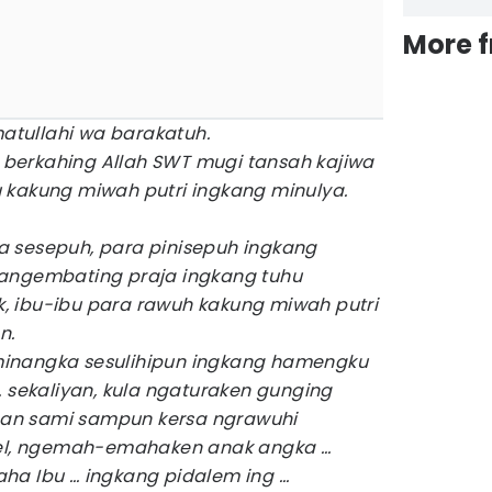
More 
tullahi wa barakatuh.
berkahing Allah SWT mugi tansah kajiwa
 kakung miwah putri ingkang minulya.
esepuh, para pinisepuh ingkang
pangembating praja ingkang tuhu
, ibu-ibu para rawuh kakung miwah putri
n.
ngka sesulihipun ingkang hamengku
… sekaliyan, kula ngaturaken gunging
an sami sampun kersa ngrawuhi
l, ngemah-emahaken anak angka …
ha Ibu … ingkang pidalem ing …