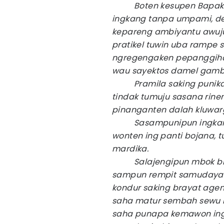
Boten kesupen Bapak sa
ingkang tanpa umpami, d
kepareng ambiyantu awuju
pratikel tuwin uba rampe
ngregengaken pepanggiha
wau sayektos damel gamb
Pramila saking punika, 
tindak tumuju sasana rine
pinanganten dalah kluwar
Sasampunipun ingkang m
wonten ing panti bojana, 
mardika.
Salajengipun mbok bili
sampun rempit samudayan
kondur saking brayat age
saha matur sembah sewu 
saha punapa kemawon ingka