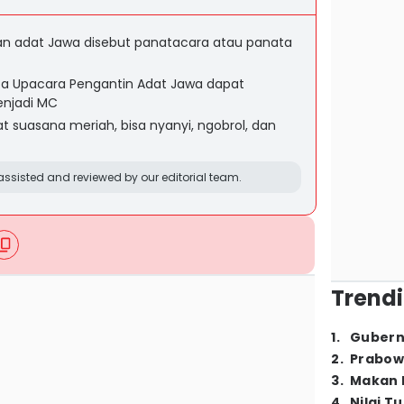
n adat Jawa disebut panatacara atau panata
ata Upacara Pengantin Adat Jawa dapat
njadi MC
suasana meriah, bisa nyanyi, ngobrol, dan
ssisted and reviewed by our editorial team.
Trendi
1
.
Gubern
2
.
Prabow
3
.
Makan B
4
.
Nilai T