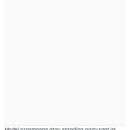
Model prasmanan atau
standing party
saat ini