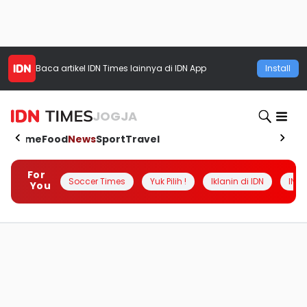
Baca artikel
IDN Times
lainnya di IDN App
Install
JOGJA
Home
Food
News
Sport
Travel
For
Soccer Times
Yuk Pilih !
Iklanin di IDN
INSI
You