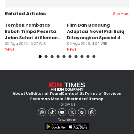
Related Articles
See More
Tembok Pembatas
Film Dan Bandung
P
Roboh Timpa Peserta
Adaptasi Novel Pidi Baiq
W
Jalan Sehat di Sleman,
Ditayangkan Spesial di
D
10 Orang Luka
09 Agu 2026, 16:27 WIB
Jogja
09 Agu 2026, 11:04 WIB
09
News
News
Ne
About Us
Editorial Team
Contact Us
Terms of Services
Pedoman Media Siber
Index
Sitemap
Follow Us
Download