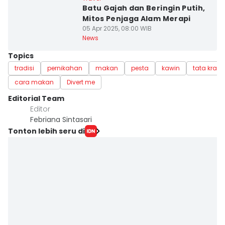
Batu Gajah dan Beringin Putih,
Mitos Penjaga Alam Merapi
05 Apr 2025, 08:00 WIB
News
Topics
tradisi
pernikahan
makan
pesta
kawin
tata kram
cara makan
Divert me
Editorial Team
Editor
Febriana Sintasari
Tonton lebih seru di