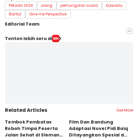
Pilkada 2024
ulang
pemungutan suara
bawaslu
Bantul
Give me Perspective
Editorial Team
Editor
Tonton lebih seru di
Hironymus Daruwaskita
Editor
Paulus Risang
Related Articles
See More
Tembok Pembatas
Film Dan Bandung
P
Roboh Timpa Peserta
Adaptasi Novel Pidi Baiq
W
Jalan Sehat di Sleman,
Ditayangkan Spesial di
D