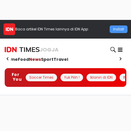
Baca artikel
IDN Times
lainnya di IDN App
Install
JOGJA
Home
Food
News
Sport
Travel
For
Soccer Times
Yuk Pilih !
Iklanin di IDN
INSI
You