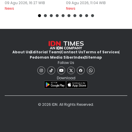
10 Orang Luka
09 Agu 2026, 16:27 WIB
Jogja
09 Agu 2026, 11:04 WIB
09
News
News
Ne
About Us
Editorial Team
Contact Us
Terms of Services
Pedoman Media Siber
Index
Sitemap
Follow Us
Download
© 2026 IDN. All Rights Reserved.